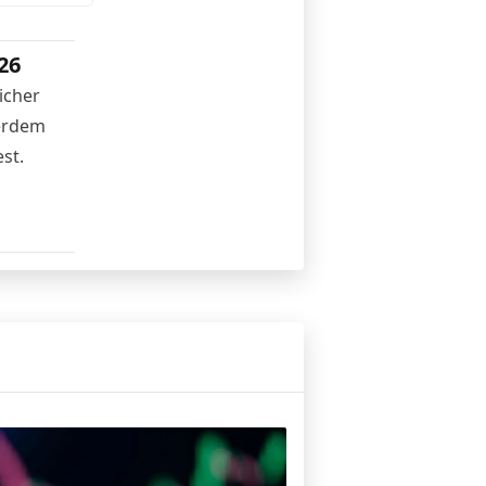
26
icher
ßerdem
st.