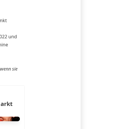
nkt
2022 und
mine
 wenn sie
markt