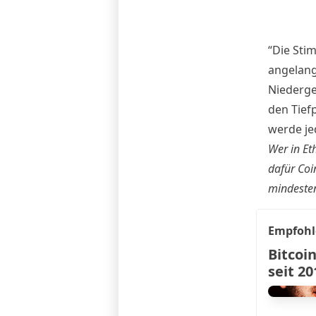
“Die Sti
angelang
Niederge
den Tief
werde je
Wer in Et
dafür
Coi
mindesten
Empfohl
Bitcoi
seit 20