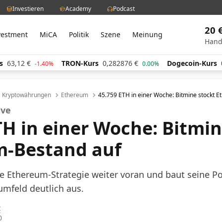
Investieren
Academy
Podcast
20 
vestment
MiCA
Politik
Szene
Meinung
Hand
2
€
TRON-Kurs
0,282876
€
Dogecoin-Kurs
0,0599
-1.40%
0.00%
Kryptowährungen
Ethereum
45.759 ETH in einer Woche: Bitmine stockt 
ive
TH in einer Woche: Bitmin
m-Bestand auf
ne Ethereum-Strategie weiter voran und baut seine Po
feld deutlich aus.
t
0