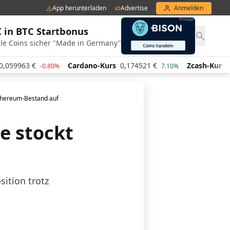
App herunterladen
Advertise
Anmelden
€ in BTC Startbonus
le Coins sicher "Made in Germany"
63
€
Cardano-Kurs
0,174521
€
Zcash-Kurs
436,26
-0.80%
7.10%
Ethereum-Bestand auf
e stockt
sition trotz