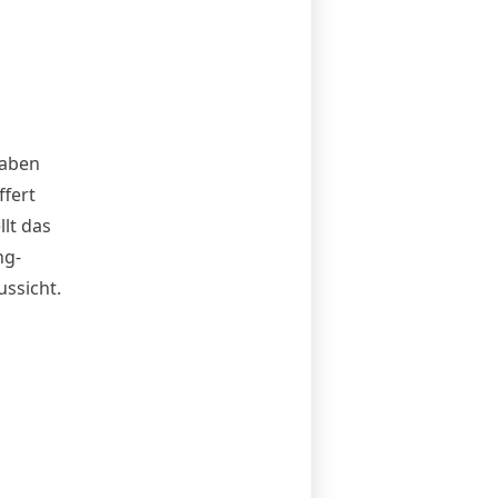
gaben
ffert
llt das
ng-
ussicht.