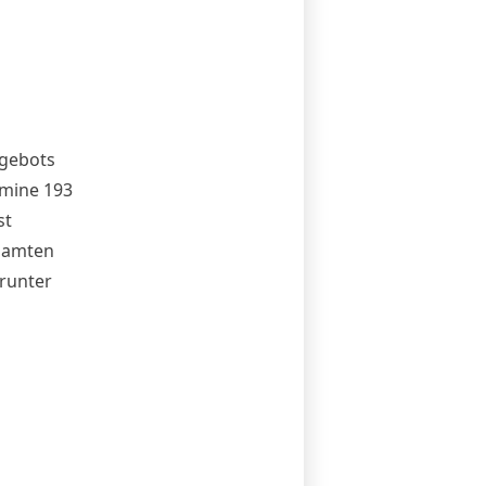
ngebots
mine 193
st
esamten
arunter