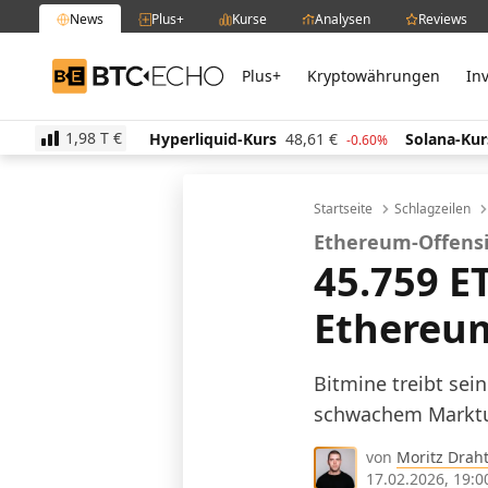
News
Plus+
Kurse
Analysen
Reviews
Plus+
Kryptowährungen
In
BTC-ECHO
1,98 T
€
,07
€
Hyperliquid-Kurs
48,61
€
Solana-Kurs
63,1
-1.60%
-0.60%
Startseite
Schlagzeilen
Ethereum-Offens
45.759 E
Ethereu
Bitmine treibt sei
schwachem Marktum
von
Moritz Drah
17.02.2026, 19:0