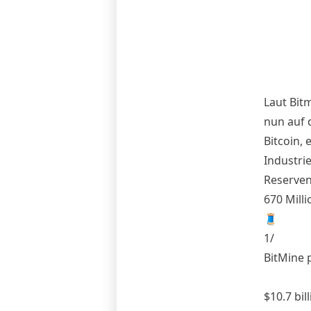
Laut Bit
nun auf 
Bitcoin, 
Industri
Reserven
670 Milli
🧵
1/
BitMine p
$10.7 bil