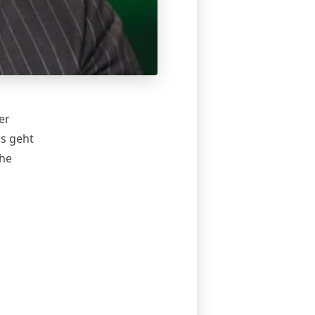
er
s geht
he