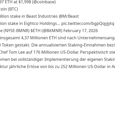
97 ETH at $1,998 (
@coinbase
)
coin (BTC)
llion stake in Beast Industries
@MrBeast
llion stake in Eightco Holdings…
pic.twitter.com/bgpQqyjytq
ne (NYSE-BMNR) $ETH (@BitMNR)
February 17, 2026
insgesamt 4,37 Millionen ETH sind nach Unternehmensan
3 Token gestakt. Die annualisierten Staking-Einnahmen bezi
hef Tom Lee auf 176 Millionen US-Dollar. Perspektivisch ste
men bei vollständiger Implementierung der eigenen Staki
ktur jährliche Erlöse von bis zu 252 Millionen US-Dollar in A