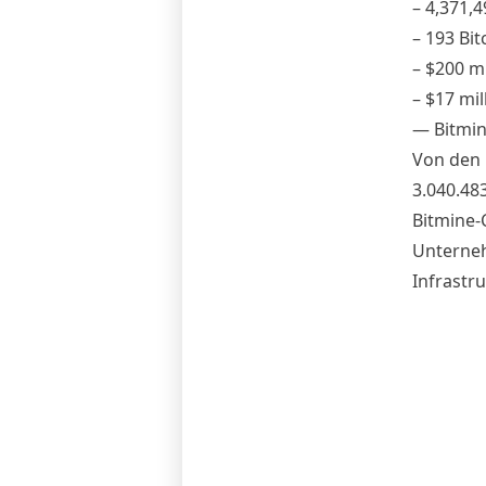
– 4,371,4
– 193 Bit
– $200 mi
– $17 mi
— Bitmi
Von den 
3.040.48
Bitmine-C
Unterneh
Infrastru