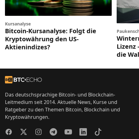
Kursanalyse
Bitcoin-Kursanalyse: Folgt die
Paukensch
Winter
Kryptowährung den US-
Lizenz 
Aktienindizes?
die Wal
Footer
Zur Startseite
Das deutschsprachige Bitcoin- und Blockchain-
Leitmedium seit 2014. Aktuelle News, Kurse und
Ratgeber zu den Themen Bitcoin, Blockchain und
Kryptowährungen.
Facebook
Twitter
Instagram
Telegram
YouTube
LinkedIn
TikTok