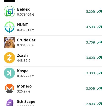
Beldex
5.20%
0,079404
€
HUNT
4.50%
0,032914
€
Crude Cat
3.70%
0,001606
€
Zcash
3.60%
443,85
€
Kaspa
3.30%
0,022777
€
Monero
3.00%
326,97
€
5th Scape
2.80%