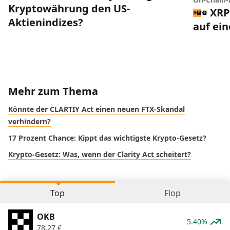
Kryptowährung den US-
XRP
Aktienindizes?
auf ei
Mehr zum Thema
Könnte der CLARTIY Act einen neuen FTX-Skandal
verhindern?
17 Prozent Chance: Kippt das wichtigste Krypto-Gesetz?
Krypto-Gesetz: Was, wenn der Clarity Act scheitert?
Top
Flop
OKB
5.40%
78,27
€