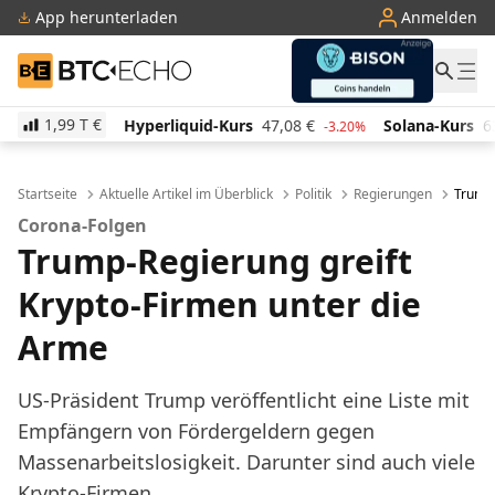
App herunterladen
Anmelden
BTC-ECHO
1,99 T
€
Hyperliquid-Kurs
47,08
€
Solana-Kurs
63,94
€
TR
-3.20%
1.30%
Startseite
Aktuelle Artikel im Überblick
Politik
Regierungen
Trump-
Corona-Folgen
Trump-Regierung greift
Krypto-Firmen unter die
Arme
US-Präsident Trump veröffentlicht eine Liste mit
Empfängern von Fördergeldern gegen
Massenarbeitslosigkeit. Darunter sind auch viele
Krypto-Firmen.