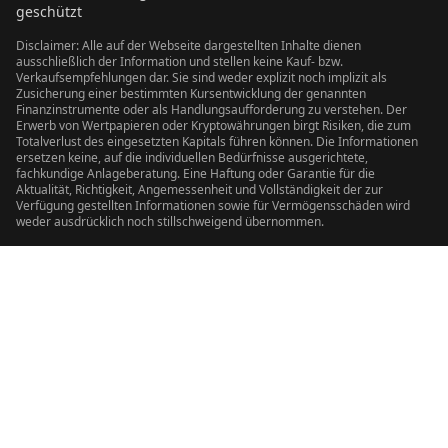
geschützt
Disclaimer: Alle auf der Webseite dargestellten Inhalte dienen
ausschließlich der Information und stellen keine Kauf- bzw.
Verkaufsempfehlungen dar. Sie sind weder explizit noch implizit als
Zusicherung einer bestimmten Kursentwicklung der genannten
Finanzinstrumente oder als Handlungsaufforderung zu verstehen. Der
Erwerb von Wertpapieren oder Kryptowährungen birgt Risiken, die zum
Totalverlust des eingesetzten Kapitals führen können. Die Informationen
ersetzen keine, auf die individuellen Bedürfnisse ausgerichtete,
fachkundige Anlageberatung. Eine Haftung oder Garantie für die
Aktualität, Richtigkeit, Angemessenheit und Vollständigkeit der zur
Verfügung gestellten Informationen sowie für Vermögensschäden wird
weder ausdrücklich noch stillschweigend übernommen.