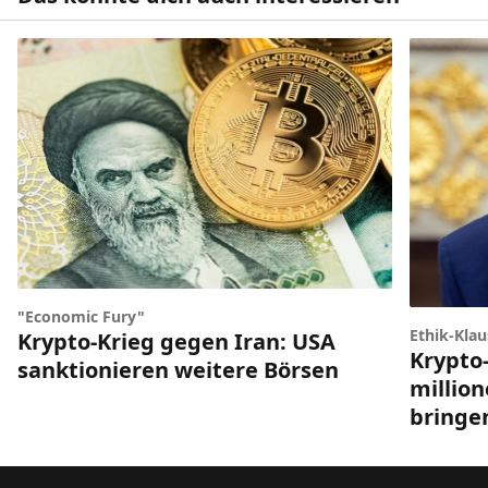
"Economic Fury"
Ethik-Klau
Krypto-Krieg gegen Iran: USA
Krypto
sanktionieren weitere Börsen
millio
bringe
Footer