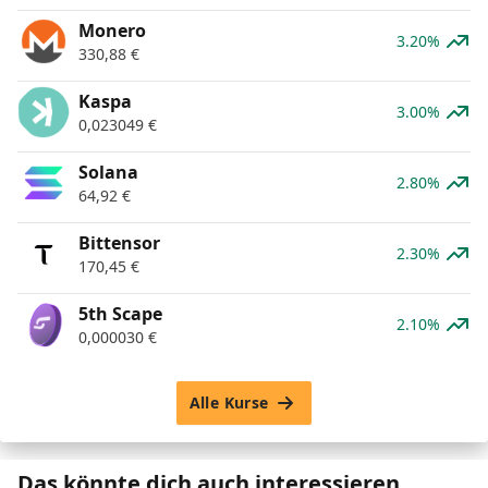
Monero
3.20%
330,88
€
Kaspa
3.00%
0,023049
€
Solana
2.80%
64,92
€
Bittensor
2.30%
170,45
€
5th Scape
2.10%
0,000030
€
Alle Kurse
Das könnte dich auch interessieren