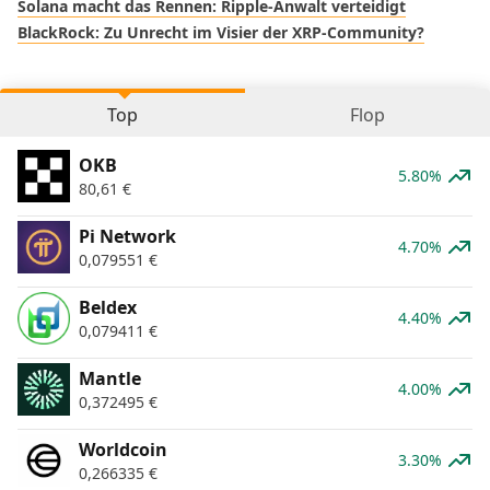
Solana macht das Rennen: Ripple-Anwalt verteidigt
BlackRock: Zu Unrecht im Visier der XRP-Community?
Top
Flop
OKB
5.80%
80,61
€
Pi Network
4.70%
0,079551
€
Beldex
4.40%
0,079411
€
Mantle
4.00%
0,372495
€
Worldcoin
3.30%
0,266335
€