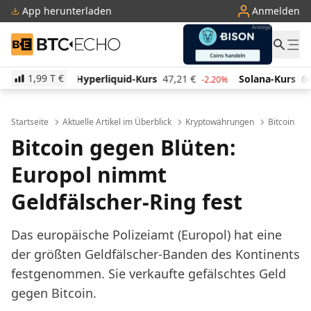
App herunterladen
Anmelden
BTC-ECHO
1,99 T
€
quid-Kurs
47,21
€
Solana-Kurs
64,92
€
TRON-Kur
-2.20%
2.80%
Startseite
Aktuelle Artikel im Überblick
Kryptowährungen
Bitcoin
Bitcoin gegen Blüten:
Europol nimmt
Geldfälscher-Ring fest
Das europäische Polizeiamt (Europol) hat eine
der größten Geldfälscher-Banden des Kontinents
festgenommen. Sie verkaufte gefälschtes Geld
gegen Bitcoin.