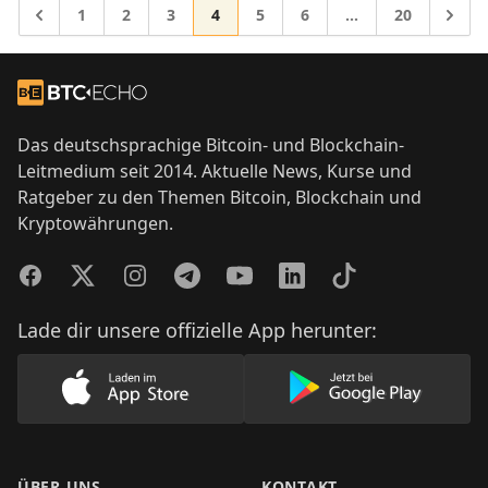
Gehe zur Seite
Gehe zur Seite
Gehe zur Seite
Gehe zur Seite
Gehe zur Seite
Gehe zur Seite
Gehe zur Sei
Gehe 
1
2
3
4
5
6
…
20
Zwischenseiten we
Gehe zu
Footer
Zur Startseite
Das deutschsprachige Bitcoin- und Blockchain-
Leitmedium seit 2014. Aktuelle News, Kurse und
Ratgeber zu den Themen Bitcoin, Blockchain und
Kryptowährungen.
Facebook
Twitter
Instagram
Telegram
YouTube
LinkedIn
TikTok
Lade dir unsere offizielle App herunter:
Lade unsere App im AppStore herunter
Lade unsere App
ÜBER UNS
KONTAKT