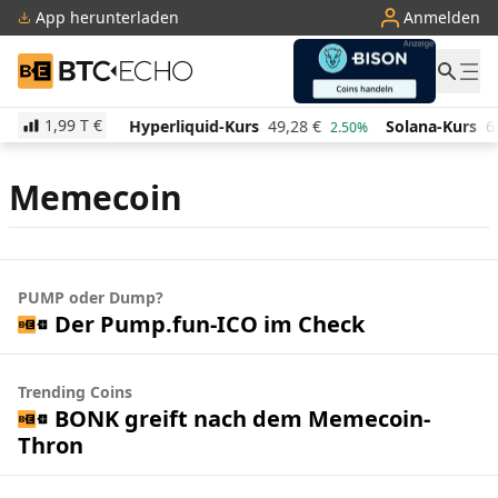
App herunterladen
Anmelden
BTC-ECHO
1,99 T
€
512,87
€
Hyperliquid-Kurs
49,28
€
Solana-Kurs
6
-0.20%
2.50%
Memecoin
PUMP oder Dump?
Der Pump.fun-ICO im Check
Trending Coins
BONK greift nach dem Memecoin-
Thron