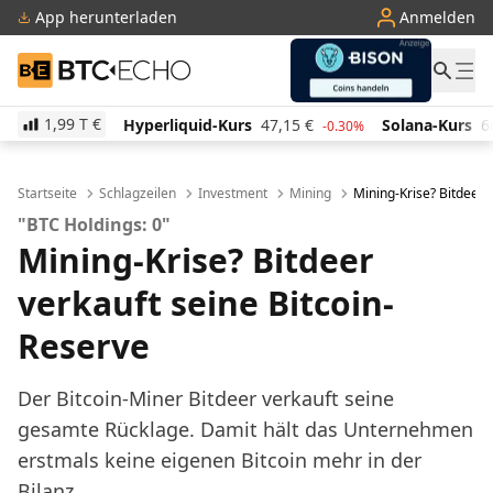
App herunterladen
Anmelden
BTC-ECHO
1,99 T
€
Hyperliquid-Kurs
47,15
€
Solana-Kurs
66,05
€
T
-0.30%
2.00%
Startseite
Schlagzeilen
Investment
Mining
Mining-Krise? Bitdeer 
"BTC Holdings: 0"
Mining-Krise? Bitdeer
verkauft seine Bitcoin-
Reserve
Der Bitcoin-Miner Bitdeer verkauft seine
gesamte Rücklage. Damit hält das Unternehmen
erstmals keine eigenen Bitcoin mehr in der
Bilanz.