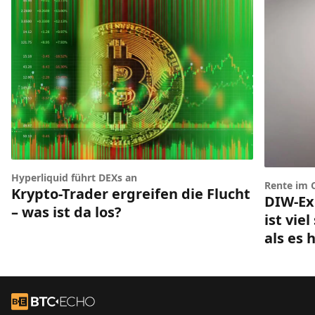
Hyperliquid führt DEXs an
Rente im 
Krypto-Trader ergreifen die Flucht
DIW-Ex
– was ist da los?
ist vie
als es 
Footer
Zur Startseite