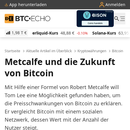
App herunterladen
Anmelden
BTC-ECHO
1,98 T
€
id-Kurs
48,88
€
Solana-Kurs
63,95
€
TRON-Kurs
-0.10%
-0.90%
Startseite
Aktuelle Artikel im Überblick
Kryptowährungen
Bitcoin
Metcalfe und die Zukunft
von Bitcoin
Mit Hilfe einer Formel von Robert Metcalfe will
Tom Lee eine Möglichkeit gefunden haben, um
die Preisschwankungen von Bitcoin zu erklären.
Er vergleicht Bitcoin mit einem sozialen
Netzwerk, dessen Wert mit der Anzahl der
Nutzer steigt.