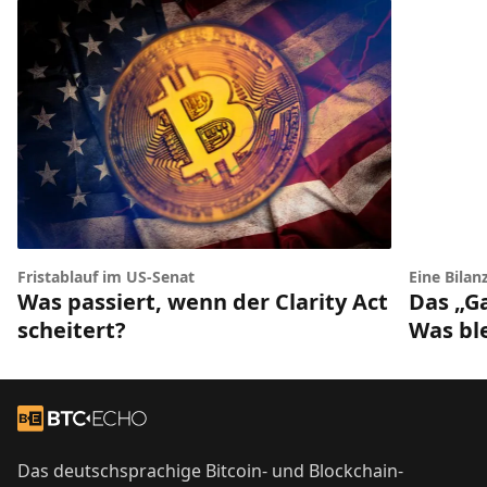
Fristablauf im US-Senat
Eine Bilan
Was passiert, wenn der Clarity Act
Das „G
scheitert?
Was bl
Footer
Zur Startseite
Das deutschsprachige Bitcoin- und Blockchain-