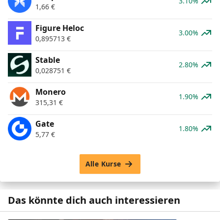
3.10%
1,66
€
Figure Heloc
3.00%
0,895713
€
​​Stable
2.80%
0,028751
€
Monero
1.90%
315,31
€
Gate
1.80%
5,77
€
Alle Kurse
Das könnte dich auch interessieren