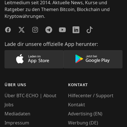
Leitmedium seit 2014. Aktuelle News, Kurse und
Ratgeber zu den Themen Bitcoin, Blockchain und
Kryptowährungen.
Facebook
Twitter
Instagram
Telegram
YouTube
LinkedIn
TikTok
Lade dir unsere offizielle App herunter:
Lade unsere App im AppStore herunter
Lade unsere App
ÜBER UNS
KONTAKT
Über BTC-ECHO | About
Hilfecenter / Support
Jobs
Kontakt
Mediadaten
Advertising (EN)
Impressum
Werbung (DE)