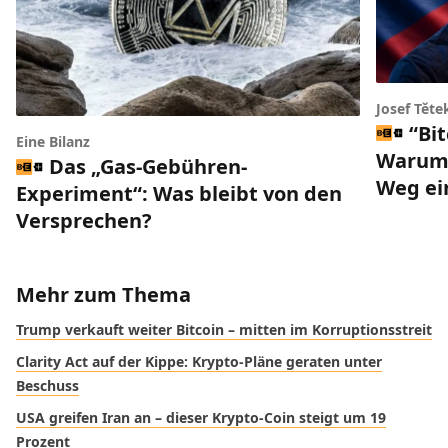
Josef Těte
“Bi
Eine Bilanz
Warum 
Das „Gas-Gebühren-
Weg ei
Experiment“: Was bleibt von den
Versprechen?
Mehr zum Thema
Trump verkauft weiter Bitcoin – mitten im Korruptionsstreit
Clarity Act auf der Kippe: Krypto-Pläne geraten unter
Beschuss
USA greifen Iran an – dieser Krypto-Coin steigt um 19
Prozent