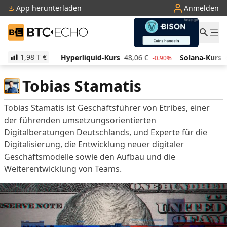
App herunterladen
Anmelden
BTC-ECHO
1,98 T
€
509,45
€
Hyperliquid-Kurs
48,06
€
Solana-Kurs
6
0.00%
-0.90%
Tobias Stamatis
Tobias Stamatis ist Geschäftsführer von Etribes, einer
der führenden umsetzungsorientierten
Digitalberatungen Deutschlands, und Experte für die
Digitalisierung, die Entwicklung neuer digitaler
Geschäftsmodelle sowie den Aufbau und die
Weiterentwicklung von Teams.