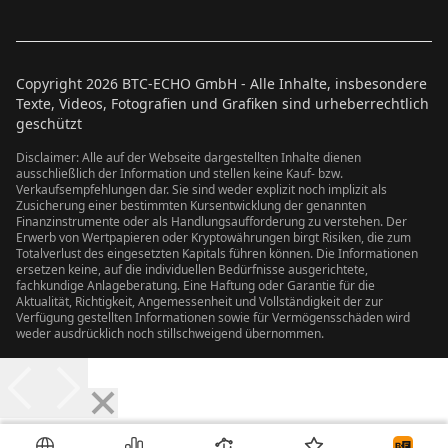
Copyright
2026
BTC-ECHO GmbH - Alle Inhalte, insbesondere
Texte, Videos, Fotografien und Grafiken sind urheberrechtlich
geschützt
Disclaimer: Alle auf der Webseite dargestellten Inhalte dienen
ausschließlich der Information und stellen keine Kauf- bzw.
Verkaufsempfehlungen dar. Sie sind weder explizit noch implizit als
Zusicherung einer bestimmten Kursentwicklung der genannten
Finanzinstrumente oder als Handlungsaufforderung zu verstehen. Der
Erwerb von Wertpapieren oder Kryptowährungen birgt Risiken, die zum
Totalverlust des eingesetzten Kapitals führen können. Die Informationen
ersetzen keine, auf die individuellen Bedürfnisse ausgerichtete,
fachkundige Anlageberatung. Eine Haftung oder Garantie für die
Aktualität, Richtigkeit, Angemessenheit und Vollständigkeit der zur
Verfügung gestellten Informationen sowie für Vermögensschäden wird
weder ausdrücklich noch stillschweigend übernommen.