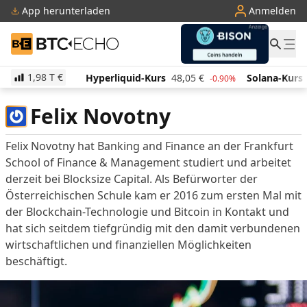
App herunterladen
Anmelden
BTC-ECHO
1,98 T
€
510,46
€
Hyperliquid-Kurs
48,05
€
Solana-Kurs
0.00%
-0.90%
Felix Novotny
Felix Novotny hat Banking and Finance an der Frankfurt
School of Finance & Management studiert und arbeitet
derzeit bei Blocksize Capital. Als Befürworter der
Österreichischen Schule kam er 2016 zum ersten Mal mit
der Blockchain-Technologie und Bitcoin in Kontakt und
hat sich seitdem tiefgründig mit den damit verbundenen
wirtschaftlichen und finanziellen Möglichkeiten
beschäftigt.