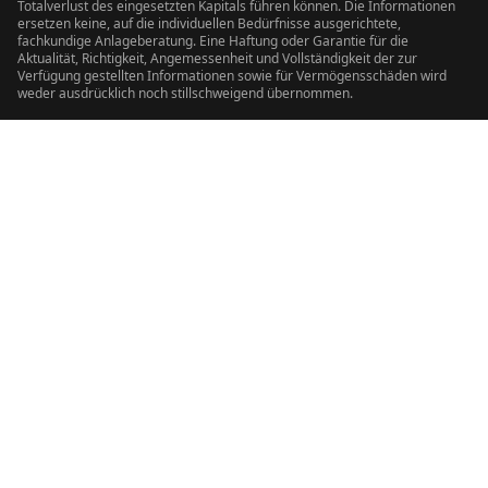
Totalverlust des eingesetzten Kapitals führen können. Die Informationen
ersetzen keine, auf die individuellen Bedürfnisse ausgerichtete,
fachkundige Anlageberatung. Eine Haftung oder Garantie für die
Aktualität, Richtigkeit, Angemessenheit und Vollständigkeit der zur
Verfügung gestellten Informationen sowie für Vermögensschäden wird
weder ausdrücklich noch stillschweigend übernommen.