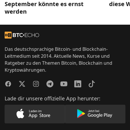
September könnte es ernst
diese 
werden
Footer
Zur Startseite
Das deutschsprachige Bitcoin- und Blockchain-
Leitmedium seit 2014. Aktuelle News, Kurse und
Ratgeber zu den Themen Bitcoin, Blockchain und
Kryptowährungen.
Facebook
Twitter
Instagram
Telegram
YouTube
LinkedIn
TikTok
Lade dir unsere offizielle App herunter:
Lade unsere App im AppStore herunter
Lade unsere App