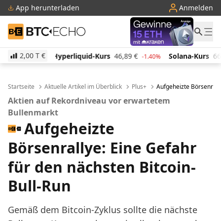
App herunterladen
Anmelden
BTC-ECHO
2,00 T
€
iquid-Kurs
46,89
€
Solana-Kurs
66,26
€
TRON-Ku
-1.40%
1.10%
Startseite
Aktuelle Artikel im Überblick
Plus+
Aufgeheizte Börsenrally
Aktien auf Rekordniveau vor erwartetem
Bullenmarkt
Aufgeheizte
Börsenrallye: Eine Gefahr
für den nächsten Bitcoin-
Bull-Run
Gemäß dem Bitcoin-Zyklus sollte die nächste