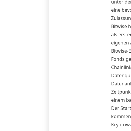
unter dem
eine bev
Zulassun
Bitwise h
als erst
eigenen 
Bitwise-
Fonds ge
Chainlin
Datenque
Datenanb
Zeitpunkt
einem ba
Der Start
kommentie
Kryptowä