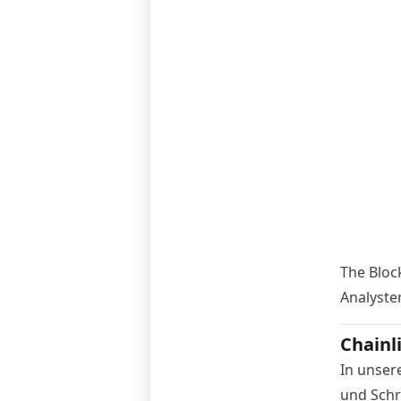
The Bloc
Analyste
Chainl
In unser
und Schri