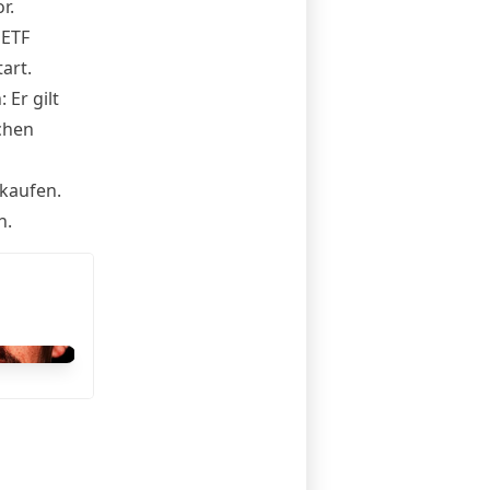
r.
 ETF
tart
.
Er gilt
ichen
 kaufen
.
n.