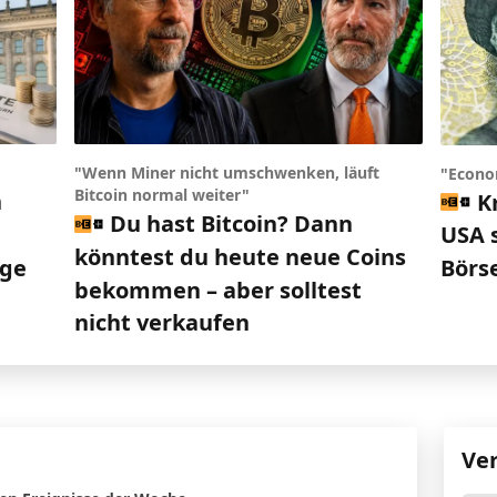
"Wenn Miner nicht umschwenken, läuft
"Econo
Bitcoin normal weiter"
n
K
Du hast Bitcoin? Dann
USA 
könntest du heute neue Coins
ege
Börs
bekommen – aber solltest
nicht verkaufen
Ve