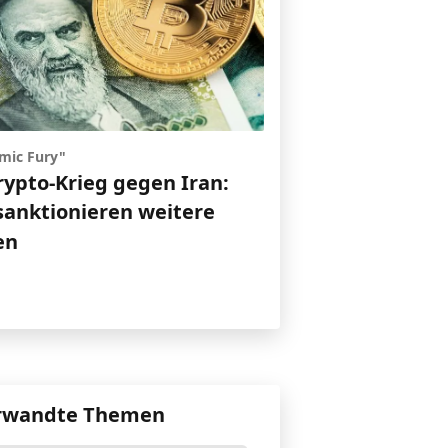
mic Fury"
rypto-Krieg gegen Iran:
sanktionieren weitere
en
rwandte Themen