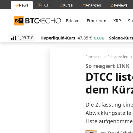
News
Plus+
Kurse
Analysen
Reviews
Bitcoin
Ethereum
XRP
St
BTC-ECHO
1,99 T
€
Hyperliquid-Kurs
47,35
€
Solana-Kurs
65,94
€
1.70%
0.60%
2
Startseite
Schlagzeilen
So reagiert LINK
DTCC lis
dem Kür
Die Zulassung eine
Abwicklungsstelle 
Liste aufgenomme
von
David Schei