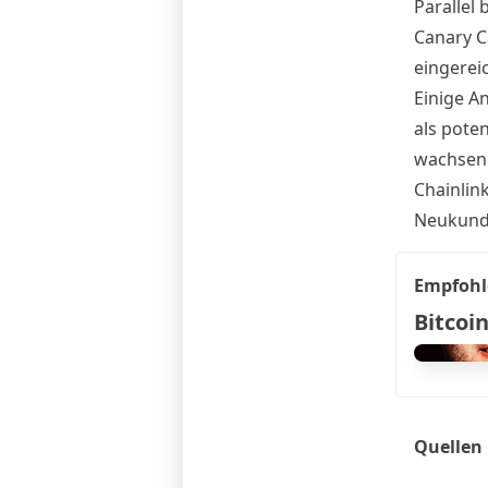
Parallel 
Canary C
eingerei
Einige A
als poten
wachsend
Chainlin
Neukunde
Empfohl
Bitcoin
Quellen