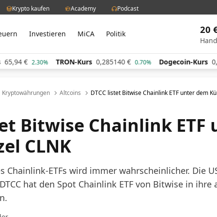
Krypto kaufen
Academy
Podcast
20 
euern
Investieren
MiCA
Politik
Hand
TRON-Kurs
0,285140
€
Dogecoin-Kurs
0,060642
€
.30%
0.70%
-
Kryptowährungen
Altcoins
DTCC listet Bitwise Chainlink ETF unter dem K
tet Bitwise Chainlink ETF 
zel CLNK
s Chainlink-ETFs wird immer wahrscheinlicher. Die U
DTCC hat den Spot Chainlink ETF von Bitwise in ihre 
n.
der