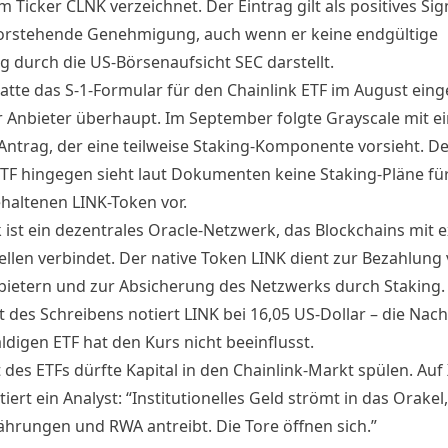
 Ticker CLNK verzeichnet. Der Eintrag gilt als positives Sig
orstehende Genehmigung, auch wenn er keine endgültige
g durch die US-Börsenaufsicht SEC darstellt.
atte das S-1-Formular für den Chainlink ETF im August eing
er Anbieter überhaupt. Im September folgte Grayscale mit 
Antrag, der eine teilweise Staking-Komponente vorsieht. De
ETF hingegen sieht laut Dokumenten keine Staking-Pläne für
haltenen LINK-Token vor.
k ist ein dezentrales Oracle-Netzwerk, das Blockchains mit 
llen verbindet. Der native Token LINK dient zur Bezahlung
ietern und zur Absicherung des Netzwerks durch Staking
 des Schreibens notiert LINK bei 16,05 US-Dollar – die Nach
ldigen ETF hat den Kurs nicht beeinflusst.
 des ETFs dürfte Kapital in den Chainlink-Markt spülen. Auf
rt ein Analyst: “Institutionelles Geld strömt in das Orakel,
hrungen und RWA antreibt. Die Tore öffnen sich.”