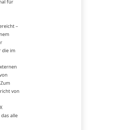
nal für
ereicht –
einem
r
 die im
externen
 von
. Zum
richt von
 X
 das alle