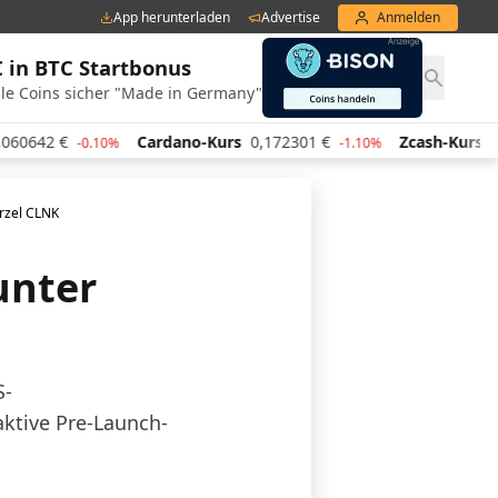
App herunterladen
Advertise
Anmelden
€ in BTC Startbonus
le Coins sicher "Made in Germany"
Cardano-Kurs
0,172301
€
Zcash-Kurs
443,17
€
0.10%
-1.10%
0.
ürzel CLNK
unter
S-
aktive Pre-Launch-