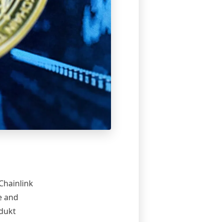
Chainlink
e and
odukt