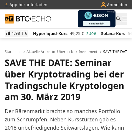
App herunterladen
Anmelden
BTC-ECHO
1,98 T
€
Hyperliquid-Kurs
49,25
€
Solana-Kurs
64,17
€
40%
3.40%
0.50%
Startseite
Aktuelle Artikel im Überblick
Investment
SAVE THE DATE: S
SAVE THE DATE: Seminar
über Kryptotrading bei der
Tradingschule Kryptologen
am 30. März 2019
Der Bärenmarkt brachte so manches Portfolio
zum Schrumpfen. Neben Kursstürzen gab es
2018 unbefriedigende Seitwärtslagen. Wie kann