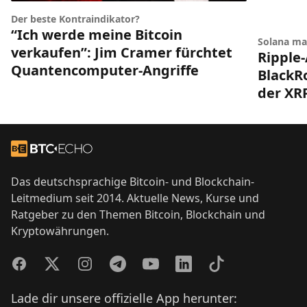
Der beste Kontraindikator?
“Ich werde meine Bitcoin
Solana ma
verkaufen”: Jim Cramer fürchtet
Ripple-
Quantencomputer-Angriffe
BlackRo
der XR
Footer
Zur Startseite
Das deutschsprachige Bitcoin- und Blockchain-
Leitmedium seit 2014. Aktuelle News, Kurse und
Ratgeber zu den Themen Bitcoin, Blockchain und
Kryptowährungen.
Facebook
Twitter
Instagram
Telegram
YouTube
LinkedIn
TikTok
Lade dir unsere offizielle App herunter: