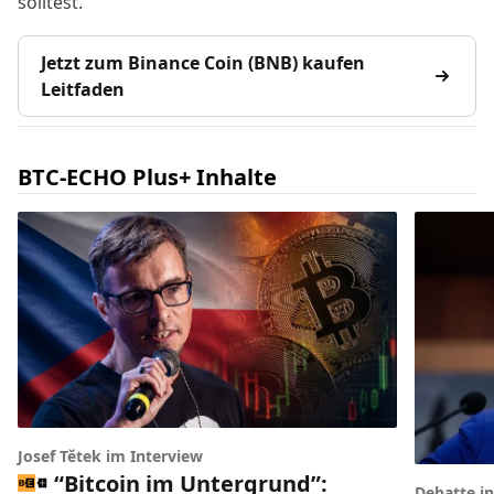
solltest.
Jetzt zum Binance Coin (BNB) kaufen
Leitfaden
BTC-ECHO Plus+ Inhalte
Josef Tětek im Interview
“Bitcoin im Untergrund”:
Debatte i