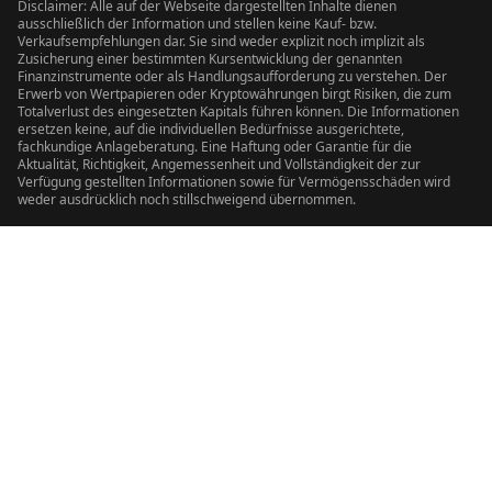
Disclaimer: Alle auf der Webseite dargestellten Inhalte dienen
ausschließlich der Information und stellen keine Kauf- bzw.
Verkaufsempfehlungen dar. Sie sind weder explizit noch implizit als
Zusicherung einer bestimmten Kursentwicklung der genannten
Finanzinstrumente oder als Handlungsaufforderung zu verstehen. Der
Erwerb von Wertpapieren oder Kryptowährungen birgt Risiken, die zum
Totalverlust des eingesetzten Kapitals führen können. Die Informationen
ersetzen keine, auf die individuellen Bedürfnisse ausgerichtete,
fachkundige Anlageberatung. Eine Haftung oder Garantie für die
Aktualität, Richtigkeit, Angemessenheit und Vollständigkeit der zur
Verfügung gestellten Informationen sowie für Vermögensschäden wird
weder ausdrücklich noch stillschweigend übernommen.