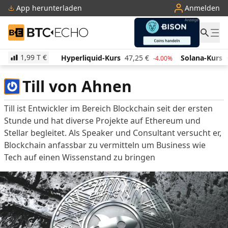
App herunterladen
Anmelden
BTC-ECHO
1,99 T
€
513,70
€
Hyperliquid-Kurs
47,25
€
Solana-Kurs
6
-0.20%
-4.00%
Till von Ahnen
Till ist Entwickler im Bereich Blockchain seit der ersten
Stunde und hat diverse Projekte auf Ethereum und
Stellar begleitet. Als Speaker und Consultant versucht er,
Blockchain anfassbar zu vermitteln um Business wie
Tech auf einen Wissenstand zu bringen