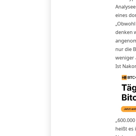
Analysee
eines do
„Obwohl 
denken wi
angenomm
nur die 
weniger a
Ist Nakom
„600.000 
heißt es 