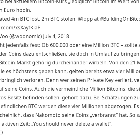
o bei aktuellem
Bitcoin-Kurs
„lediglich“ Bitcoin im Wert von 
en Euro hodln.
ated 4m BTC lost, 2m BTC stolen.
@lopp
at
#BuildingOnBitc
ter.com/xsXayfKiaP
 Woo (@woonomic)
July 4, 2018
ht jedenfalls fest: Ob 600.000 oder eine Million BTC – sollte 
 der Coins dazu entschließen, sie doch in Umlauf zu bringen
Bitcoin-Markt gehörig durcheinander wirbeln. Von den 21 M
die es höchstens geben kann, gelten bereits etwa vier Millio
ringlich verloren. Denn wer seinen Private Key verliert, ver
uf seine Coins. Auch die vermeintliche Million Bitcoins, die si
s Besitz befinden sollen, gehört dazu. Bei Schätzungen zu
efindlichen BTC werden diese vier Millionen abgezogen. Es 
heinlich, dass Nakomoto seine Coins „verbrannt“ hat. So
s
 aktiven Zeit: „You should never delete a wallet“.
O