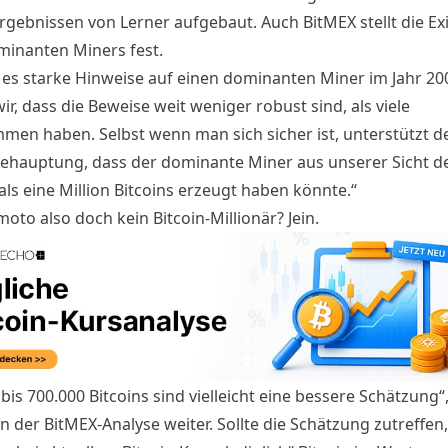
rgebnissen von Lerner aufgebaut. Auch BitMEX stellt die Ex
minanten Miners fest.
es starke Hinweise auf einen dominanten Miner im Jahr 200
r, dass die Beweise weit weniger robust sind, als viele
en haben. Selbst wenn man sich sicher ist, unterstützt d
Behauptung, dass der dominante Miner aus unserer Sicht de
ls eine Million Bitcoins erzeugt haben könnte.“
oto also doch kein Bitcoin-Millionär? Jein.
bis 700.000 Bitcoins sind vielleicht eine bessere Schätzung“
in der BitMEX-Analyse weiter. Sollte die Schätzung zutreffe