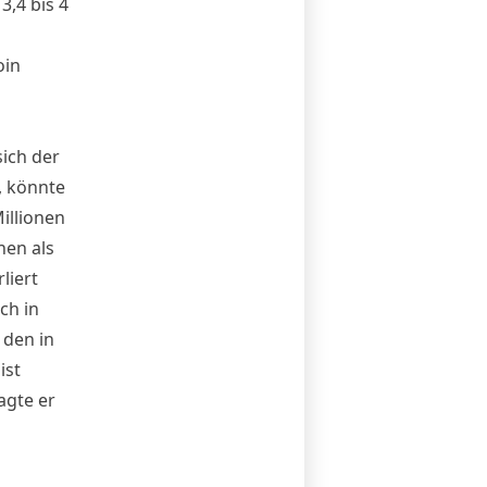
3,4 bis 4
oin
sich der
, könnte
illionen
nen als
liert
ch in
 den in
ist
agte
er