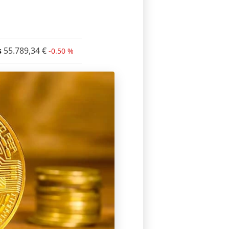
s
55.789,34
€
-0.50 %