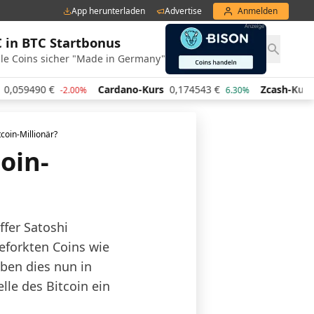
App herunterladen
Advertise
Anmelden
€ in BTC Startbonus
le Coins sicher "Made in Germany"
490
€
Cardano-Kurs
0,174543
€
Zcash-Kurs
427,4
-2.00%
6.30%
coin-Millionär?
oin-
fer Satoshi
eforkten Coins wie
ben dies nun in
lle des Bitcoin ein