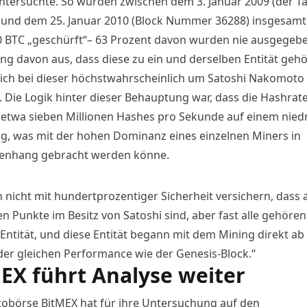
untersuchte. So wurden zwischen dem 3. Januar 2009 (der T
 und dem 25. Januar 2010 (Block Nummer 36288) insgesamt
0 BTC „geschürft“– 63 Prozent davon wurden nie ausgegebe
ing davon aus, dass diese zu ein und derselben Entität geh
sich bei dieser höchstwahrscheinlich um Satoshi Nakomoto
. Die Logik hinter dieser Behauptung war, dass die Hashrate
 etwa sieben Millionen Hashes pro Sekunde auf einem nied
ag, was mit der hohen Dominanz eines einzelnen Miners in
nhang gebracht werden könne.
 nicht mit hundertprozentiger Sicherheit versichern, dass a
n Punkte im Besitz von Satoshi sind, aber fast alle gehören
Entität, und diese Entität begann mit dem Mining direkt ab
der gleichen Performance wie der Genesis-Block.“
EX führt Analyse weiter
tobörse BitMEX hat für ihre
Untersuchung
auf den