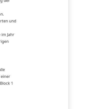
ag der
n.
örten und
 im Jahr
rigen
lle
 einer
 Block 1