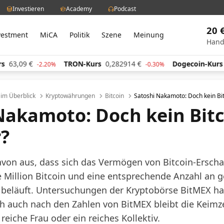
Investieren
Academy
Podcast
20 
vestment
MiCA
Politik
Szene
Meinung
Hand
09
€
TRON-Kurs
0,282914
€
Dogecoin-Kurs
0,059
-2.20%
-0.30%
l im Überblick
Kryptowährungen
Bitcoin
Satoshi Nakamoto: Doch kein Bit
Nakamoto: Doch kein Bitc
r?
von aus, dass sich das Vermögen von Bitcoin-Erschaf
Million Bitcoin und eine entsprechende Anzahl an g
) beläuft. Untersuchungen der Kryptobörse BitMEX ha
ch auch nach den Zahlen von BitMEX bleibt die Keimze
reiche Frau oder ein reiches Kollektiv.