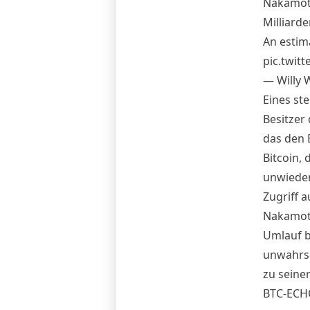
Nakamot
Milliard
An estim
pic.twit
— Willy
Eines ste
Besitzer
das den 
Bitcoin, 
unwiederb
Zugriff a
Nakamoto
Umlauf b
unwahrsc
zu seiner
BTC-ECH