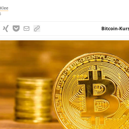
 Klee
5
Bitcoin-Kur