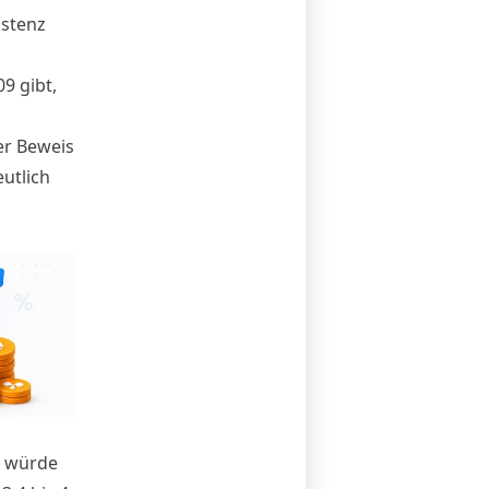
istenz
9 gibt,
er Beweis
utlich
,
n, würde