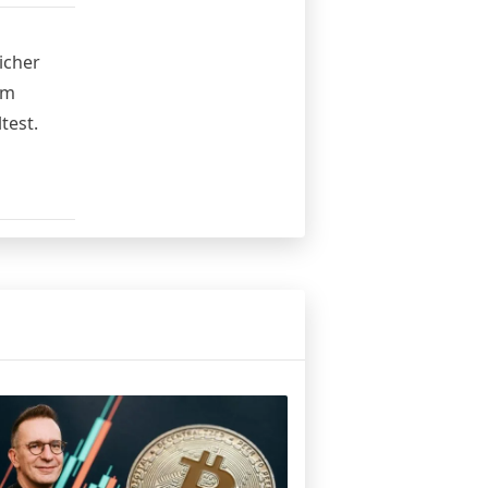
icher
em
test.