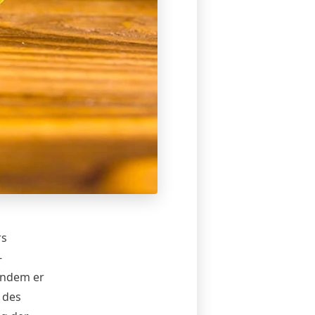
rs
-
indem er
 des