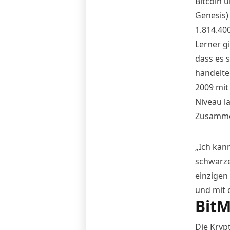
Bitcoin 
Genesis)
1.814.40
Lerner g
dass es 
handelte
2009 mit
Niveau l
Zusamme
„Ich kann
schwarze
einzigen 
und mit 
BitM
Die Kryp