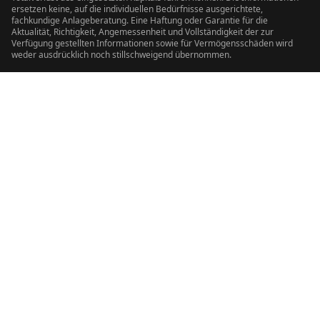
ersetzen keine, auf die individuellen Bedürfnisse ausgerichtete,
fachkundige Anlageberatung. Eine Haftung oder Garantie für die
Aktualität, Richtigkeit, Angemessenheit und Vollständigkeit der zur
Verfügung gestellten Informationen sowie für Vermögensschäden wird
weder ausdrücklich noch stillschweigend übernommen.