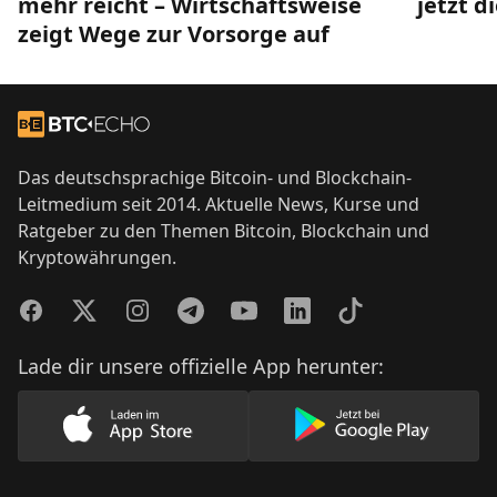
mehr reicht – Wirtschaftsweise
jetzt d
zeigt Wege zur Vorsorge auf
Footer
Zur Startseite
Das deutschsprachige Bitcoin- und Blockchain-
Leitmedium seit 2014. Aktuelle News, Kurse und
Ratgeber zu den Themen Bitcoin, Blockchain und
Kryptowährungen.
Facebook
Twitter
Instagram
Telegram
YouTube
LinkedIn
TikTok
Lade dir unsere offizielle App herunter:
Lade unsere App im AppStore herunter
Lade unsere App