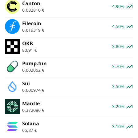
Canton
4.90%
0,082810
€
Filecoin
4.50%
0,619319
€
OKB
3.80%
80,91
€
Pump.fun
3.70%
0,002052
€
Sui
3.50%
0,600974
€
Mantle
3.20%
0,372086
€
Solana
3.10%
65,87
€