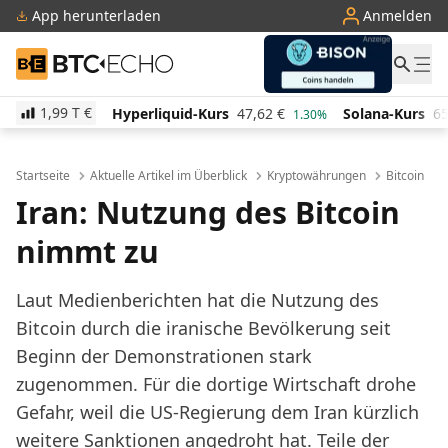
App herunterladen
Anmelden
BTC-ECHO
1,99 T
€
erliquid-Kurs
47,62
€
Solana-Kurs
65,87
€
TRON-
1.30%
3.10%
Startseite
Aktuelle Artikel im Überblick
Kryptowährungen
Bitcoin
Iran: Nutzung des Bitcoin
nimmt zu
Laut
Medienberichten
hat die Nutzung des
Bitcoin durch die iranische Bevölkerung seit
Beginn der Demonstrationen stark
zugenommen. Für die dortige Wirtschaft drohe
Gefahr, weil die US-Regierung dem Iran kürzlich
weitere Sanktionen angedroht hat. Teile der