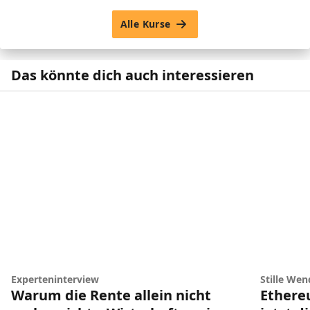
Alle Kurse
Das könnte dich auch interessieren
Experteninterview
Stille Wen
Warum die Rente allein nicht
Ethere