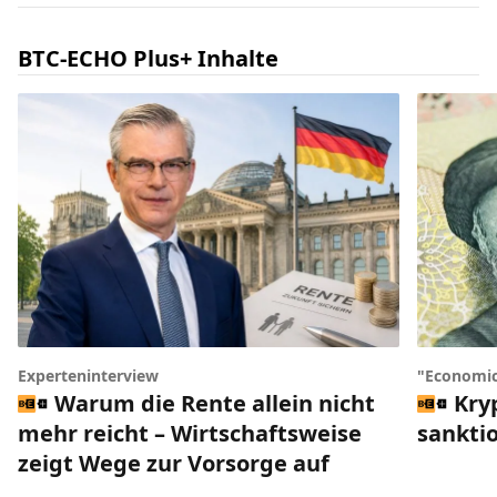
BTC-ECHO Plus+ Inhalte
Experteninterview
"Economic
Warum die Rente allein nicht
Kry
mehr reicht – Wirtschaftsweise
sankti
zeigt Wege zur Vorsorge auf