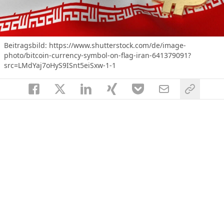
Beitragsbild: https://www.shutterstock.com/de/image-
photo/bitcoin-currency-symbol-on-flag-iran-641379091?
src=LMdYaj7oHyS9ISnt5eiSxw-1-1