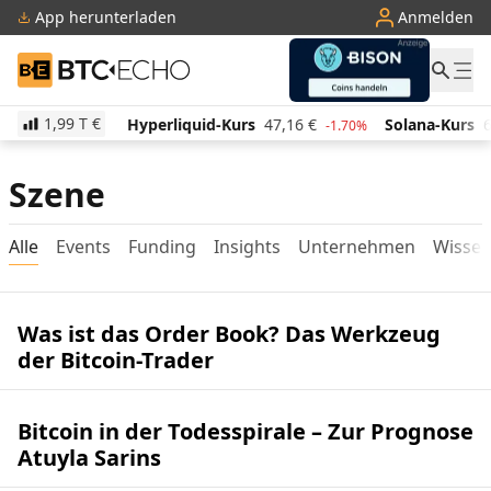
App herunterladen
Anmelden
BTC-ECHO
1,99 T
€
516,05
€
Hyperliquid-Kurs
47,16
€
Solana-Kurs
6
1.20%
-1.70%
Szene
Alle
Events
Funding
Insights
Unternehmen
Wisse
Was ist das Order Book? Das Werkzeug
der Bitcoin-Trader
Bitcoin in der Todesspirale – Zur Prognose
Atuyla Sarins