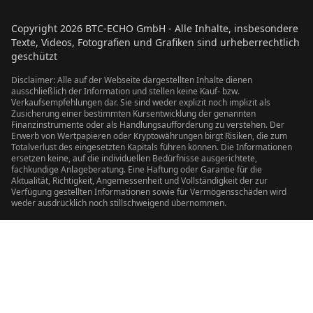
Copyright
2026
BTC-ECHO GmbH - Alle Inhalte, insbesondere
Texte, Videos, Fotografien und Grafiken sind urheberrechtlich
geschützt
Disclaimer: Alle auf der Webseite dargestellten Inhalte dienen
ausschließlich der Information und stellen keine Kauf- bzw.
Verkaufsempfehlungen dar. Sie sind weder explizit noch implizit als
Zusicherung einer bestimmten Kursentwicklung der genannten
Finanzinstrumente oder als Handlungsaufforderung zu verstehen. Der
Erwerb von Wertpapieren oder Kryptowährungen birgt Risiken, die zum
Totalverlust des eingesetzten Kapitals führen können. Die Informationen
ersetzen keine, auf die individuellen Bedürfnisse ausgerichtete,
fachkundige Anlageberatung. Eine Haftung oder Garantie für die
Aktualität, Richtigkeit, Angemessenheit und Vollständigkeit der zur
Verfügung gestellten Informationen sowie für Vermögensschäden wird
weder ausdrücklich noch stillschweigend übernommen.