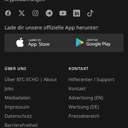
Facebook
Twitter
Instagram
Telegram
YouTube
LinkedIn
TikTok
Lade dir unsere offizielle App herunter:
Lade unsere App im AppStore herunter
Lade unsere App
ÜBER UNS
KONTAKT
Über BTC-ECHO | About
Hilfecenter / Support
Jobs
Kontakt
Mediadaten
Advertising (EN)
Impressum
Werbung (DE)
Datenschutz
Pressebereich
Barrierefreiheit