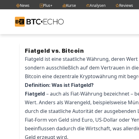
News
Plus+
Kurse
Analysen
Reviews
BTC-ECHO
Zum Inhalt springen
Fiatgeld vs. Bitcoin
Fiatgeld ist eine staatliche Währung, deren Wert
sondern ausschließlich auf dem Vertrauen in d
Bitcoin eine dezentrale Kryptowährung mit begr
Definition: Was ist Fiatgeld?
Fiatgeld
– auch als Fiat-Währung bezeichnet – be
Wert. Anders als Warengeld, beispielsweise Mün
durch die staatliche Autorität der ausgebenden 
Fiat-Form von Geld sind Euro, US-Dollar oder Ye
beeinflussen dadurch die Wirtschaft, was allerdi
Geld erzeugt wird.