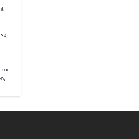
mt
rve)
 zur
on,