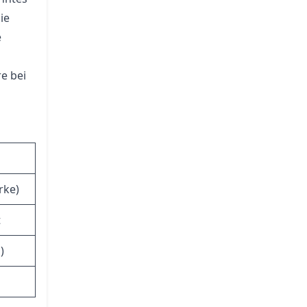
ie
e
re bei
rke)
t
)