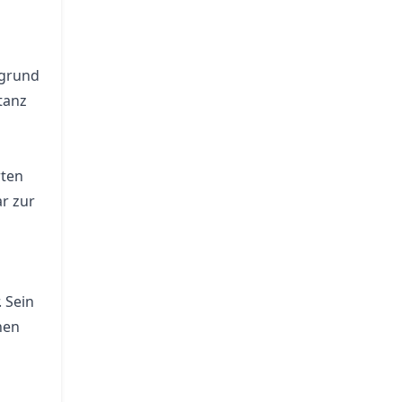
fgrund
tanz
rten
r zur
 Sein
hen