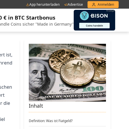
App herunterladen
Advertise
Anmelden
0 € in BTC Startbonus
ndle Coins sicher "Made in Germany"
t ist,
ährend
ischen
ert
r die
Inhalt
iel
Definition: Was ist Fiatgeld?