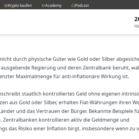
Krypto kaufen
Academy
Podcast
2
Ha
 nicht durch physische Güter wie Gold oder Silber abgesicher
ie ausgebende Regierung und deren Zentralbank beruht, w
enzter Maximalmenge für anti-inflationäre Wirkung ist.
schreibt staatlich kontrolliertes Geld ohne eigenen intrins
zen aus Gold oder Silber, erhalten Fiat-Währungen ihren W
Länder und das Vertrauen der Bürger. Bekannte Beispiele fü
n.
Zentralbanken
kontrollieren aktiv die Geldmenge und
ngs das Risiko einer
Inflation
birgt, insbesondere wenn zu v