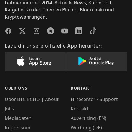
Leitmedium seit 2014. Aktuelle News, Kurse und
Ratgeber zu den Themen Bitcoin, Blockchain und
Kryptowährungen.
Facebook
Twitter
Instagram
Telegram
YouTube
LinkedIn
TikTok
Lade dir unsere offizielle App herunter:
Lade unsere App im AppStore herunter
Lade unsere App
ÜBER UNS
KONTAKT
Über BTC-ECHO | About
Hilfecenter / Support
Jobs
Kontakt
Mediadaten
Advertising (EN)
Impressum
Werbung (DE)