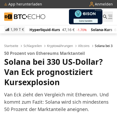
App herunterladen
Anmelden
BTC-ECHO
1,99 T
€
Hyperliquid-Kurs
47,16
€
Solana-Kurs
64,79
€
T
-1.70%
2.60%
Startseite
Schlagzeilen
Kryptowährungen
Altcoins
Solana bei 330
50 Prozent von Ethereums Marktanteil
Solana bei 330 US-Dollar?
Van Eck prognostiziert
Kursexplosion
Van Eck zieht den Vergleich mit Ethereum. Und
kommt zum Fazit: Solana wird sich mindestens
50 Prozent der Marktanteile aneignen.