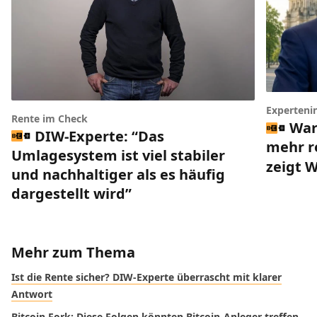
Experteni
Rente im Check
War
DIW-Experte: “Das
mehr r
Umlagesystem ist viel stabiler
zeigt 
und nachhaltiger als es häufig
dargestellt wird”
Mehr zum Thema
Ist die Rente sicher? DIW-Experte überrascht mit klarer
Antwort
Bitcoin Fork: Diese Folgen könnten Bitcoin-Anleger treffen