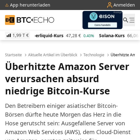
App herunterladen
Anmelden
BTC-ECHO
1,99 T
€
uid-Kurs
47,28
€
Solana-Kurs
66,06
€
TRON-Kurs
0.40%
2.00%
Startseite
Aktuelle Artikel im Überblick
Technologie
Überhitzte Amaz
Überhitzte Amazon Server
verursachen absurd
niedrige Bitcoin-Kurse
Den Betreibern einiger asiatischer Bitcoin-
Börsen dürfte heute Morgen das Herz in die
Hose gerutscht sein: Ausgefallene Server von
Amazon Web Services (AWS), dem Cloud-Dienst