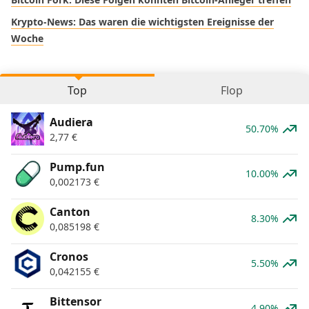
Krypto-News: Das waren die wichtigsten Ereignisse der
Woche
Top
Flop
Audiera
50.70%
2,77
€
Pump.fun
10.00%
0,002173
€
Canton
8.30%
0,085198
€
Cronos
5.50%
0,042155
€
Bittensor
4.90%