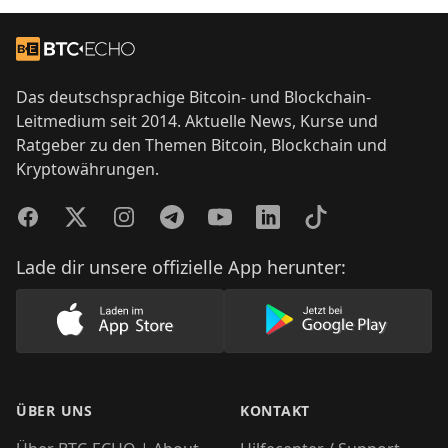
Footer
Zur Startseite
Das deutschsprachige Bitcoin- und Blockchain-
Leitmedium seit 2014. Aktuelle News, Kurse und
Ratgeber zu den Themen Bitcoin, Blockchain und
Kryptowährungen.
Facebook
Twitter
Instagram
Telegram
YouTube
LinkedIn
TikTok
Lade dir unsere offizielle App herunter:
Lade unsere App im AppStore herunter
Lade unsere App
ÜBER UNS
KONTAKT