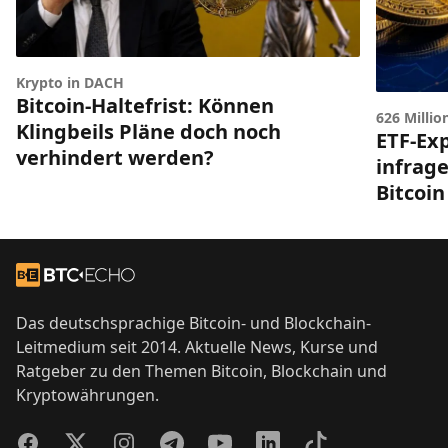
Krypto in DACH
Bitcoin-Haltefrist: Können
626 Millio
Klingbeils Pläne doch noch
ETF-Exp
verhindert werden?
infrag
Bitcoin
Footer
Zur Startseite
Das deutschsprachige Bitcoin- und Blockchain-
Leitmedium seit 2014. Aktuelle News, Kurse und
Ratgeber zu den Themen Bitcoin, Blockchain und
Kryptowährungen.
Facebook
Twitter
Instagram
Telegram
YouTube
LinkedIn
TikTok