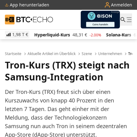
App herunterladen
Anmelden
BTC-ECHO
1,98 T
€
rliquid-Kurs
48,31
€
Solana-Kurs
62,88
€
TRON-
-2.00%
-1.90%
Startseite
Aktuelle Artikel im Überblick
Szene
Unternehmen
Tron-
Tron-Kurs (TRX) steigt nach
Samsung-Integration
Der Tron-Kurs (TRX) freut sich über einen
Kurszuwachs von knapp 40 Prozent in den
letzten 7 Tagen. Das geht einher mit der
Meldung, dass der Technologiekonzern
Samsung nun auch Tron in seinem dezentralen
App-Store (dApp-Store) unterstützt.