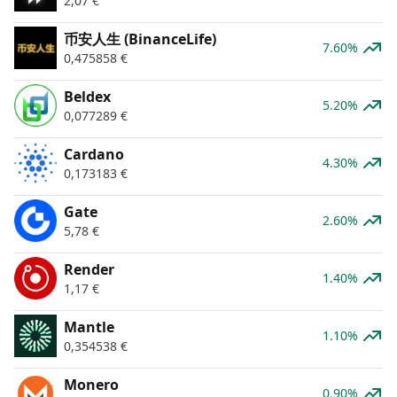
2,07
€
币安人生 (BinanceLife)
7.60%
0,475858
€
Beldex
5.20%
0,077289
€
Cardano
4.30%
0,173183
€
Gate
2.60%
5,78
€
Render
1.40%
1,17
€
Mantle
1.10%
0,354538
€
Monero
0.90%