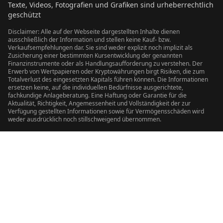
Texte, Videos, Fotografien und Grafiken sind urheberrechtlich
geschützt
Disclaimer: Alle auf der Webseite dargestellten Inhalte dienen
ausschließlich der Information und stellen keine Kauf- bzw.
Verkaufsempfehlungen dar. Sie sind weder explizit noch implizit als
Zusicherung einer bestimmten Kursentwicklung der genannten
Finanzinstrumente oder als Handlungsaufforderung zu verstehen. Der
Erwerb von Wertpapieren oder Kryptowährungen birgt Risiken, die zum
Totalverlust des eingesetzten Kapitals führen können. Die Informationen
ersetzen keine, auf die individuellen Bedürfnisse ausgerichtete,
fachkundige Anlageberatung. Eine Haftung oder Garantie für die
Aktualität, Richtigkeit, Angemessenheit und Vollständigkeit der zur
Verfügung gestellten Informationen sowie für Vermögensschäden wird
weder ausdrücklich noch stillschweigend übernommen.