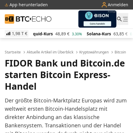
App herunterladen
Anmelden
BTC-ECHO
1,98 T
€
-Kurs
48,89
€
Solana-Kurs
63,85
€
TRON-Kurs
0,
3.30%
0.50%
Startseite
Aktuelle Artikel im Überblick
Kryptowährungen
Bitcoin
FIDOR Bank und Bitcoin.de
starten Bitcoin Express-
Handel
Der größte Bitcoin-Marktplatz Europas wird zum
weltweit ersten Bitcoin-Handelsplatz mit
direkter Anbindung an das klassische
Bankensystem. Transaktionen und der Handel