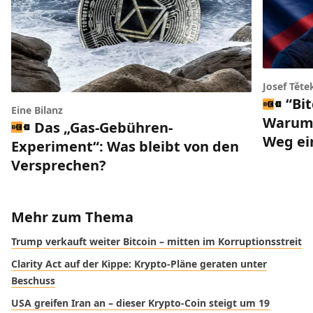
Josef Těte
“Bi
Eine Bilanz
Warum 
Das „Gas-Gebühren-
Weg ei
Experiment“: Was bleibt von den
Versprechen?
Mehr zum Thema
Trump verkauft weiter Bitcoin – mitten im Korruptionsstreit
Clarity Act auf der Kippe: Krypto-Pläne geraten unter
Beschuss
USA greifen Iran an – dieser Krypto-Coin steigt um 19