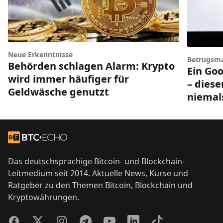
Neue Erkenntnisse
Betrugsm
Behörden schlagen Alarm: Krypto
Ein Goo
wird immer häufiger für
– diese
Geldwäsche genutzt
niemal
Footer
Zur Startseite
Das deutschsprachige Bitcoin- und Blockchain-
Leitmedium seit 2014. Aktuelle News, Kurse und
Ratgeber zu den Themen Bitcoin, Blockchain und
Kryptowährungen.
Facebook
Twitter
Instagram
Telegram
YouTube
LinkedIn
TikTok