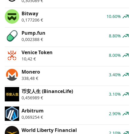
0,305089
€
Bitway
10.60%
0,177206
€
Pump.fun
8.80%
0,002388
€
Venice Token
8.00%
10,42
€
Monero
3.40%
338,48
€
币安人生 (BinanceLife)
3.10%
0,456989
€
Arbitrum
2.90%
0,069254
€
World Liberty Financial
2.10%