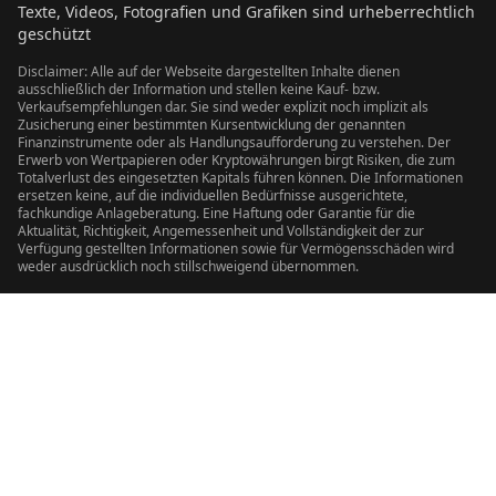
Texte, Videos, Fotografien und Grafiken sind urheberrechtlich
geschützt
Disclaimer: Alle auf der Webseite dargestellten Inhalte dienen
ausschließlich der Information und stellen keine Kauf- bzw.
Verkaufsempfehlungen dar. Sie sind weder explizit noch implizit als
Zusicherung einer bestimmten Kursentwicklung der genannten
Finanzinstrumente oder als Handlungsaufforderung zu verstehen. Der
Erwerb von Wertpapieren oder Kryptowährungen birgt Risiken, die zum
Totalverlust des eingesetzten Kapitals führen können. Die Informationen
ersetzen keine, auf die individuellen Bedürfnisse ausgerichtete,
fachkundige Anlageberatung. Eine Haftung oder Garantie für die
Aktualität, Richtigkeit, Angemessenheit und Vollständigkeit der zur
Verfügung gestellten Informationen sowie für Vermögensschäden wird
weder ausdrücklich noch stillschweigend übernommen.