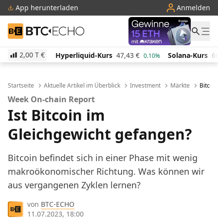
App herunterladen
Anmelden
BTC-ECHO
2,00 T
€
78
€
Hyperliquid-Kurs
47,43
€
Solana-Kurs
66,57
0.10%
0.10%
Startseite
Aktuelle Artikel im Überblick
Investment
Märkte
Bitcoi
Week On-chain Report
Ist Bitcoin im
Gleichgewicht gefangen?
Bitcoin befindet sich in einer Phase mit wenig
makroökonomischer Richtung. Was können wir
aus vergangenen Zyklen lernen?
von
BTC-ECHO
11.07.2023, 18:00