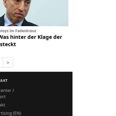
nsys im Fadenkreuz
Was hinter der Klage der
 steckt
 zur Seite
Gehe zu
eiten weggelassen
AKT
center /
ort
akt
tising (EN)