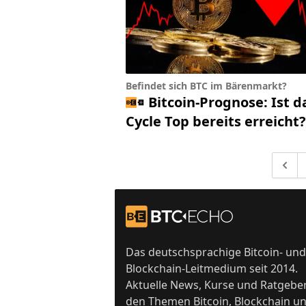
Befindet sich BTC im Bärenmarkt?
Bitcoin-Prognose: Ist d
Cycle Top bereits erreicht?
Gehe 
Footer
Zur Startseite
Das deutschsprachige Bitcoin- und
Blockchain-Leitmedium seit 2014.
Aktuelle News, Kurse und Ratgebe
den Themen Bitcoin, Blockchain u