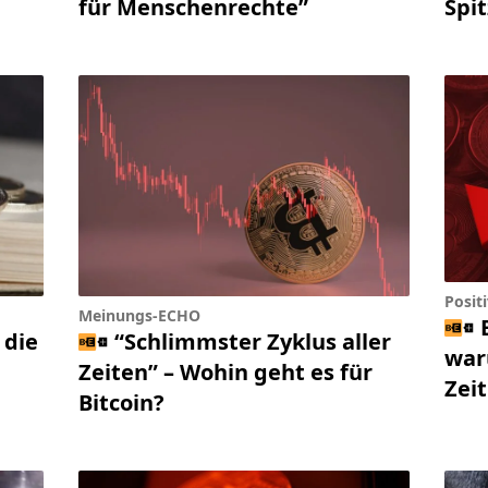
für Menschenrechte”
Spi
Positi
Meinungs-ECHO
 die
“Schlimmster Zyklus aller
war
Zeiten” – Wohin geht es für
Zei
Bitcoin?