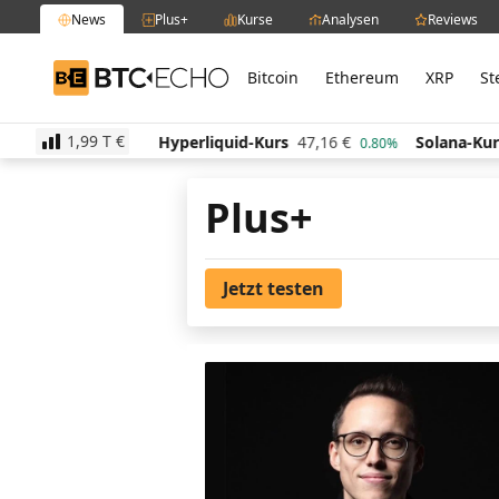
News
Plus+
Kurse
Analysen
Reviews
Bitcoin
Ethereum
XRP
St
BTC-ECHO
1,99 T
€
s
520,22
€
Hyperliquid-Kurs
47,16
€
Solana-Kurs
1.40%
0.80%
Plus+
Jetzt testen