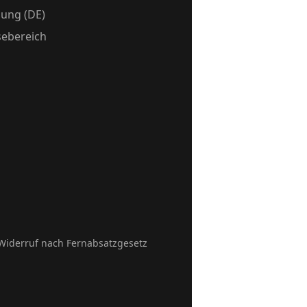
ung (DE)
sebereich
Widerruf nach Fernabsatzgesetz