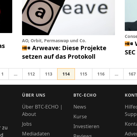
Conse
AO, Orbit, Permaswap und Co.
as
Arweave: Diese Projekte
SEC
setzen auf das Protokoll
Gehe zur Seite
Gehe zur Seite
Gehe zur Seite
Gehe zur Seite
Gehe zur Seite
Gehe zur Seite
Gehe
1
…
112
113
114
115
116
…
167
Zwischenseiten weggelassen
Zwischens
zu
ÜBER UNS
BTC-ECHO
KONT
Über BTC-ECHO |
News
Hilfe
About
Supp
Kurse
Jobs
Kont
Investieren
r zu
Mediadaten
Adver
nd
Reviews