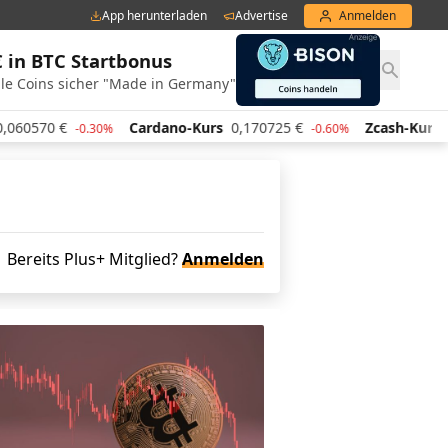
App herunterladen
Advertise
Anmelden
€ in BTC Startbonus
le Coins sicher "Made in Germany"
60570
€
Cardano-Kurs
0,170725
€
Zcash-Kurs
44
-0.30%
-0.60%
Bereits Plus+ Mitglied?
Anmelden