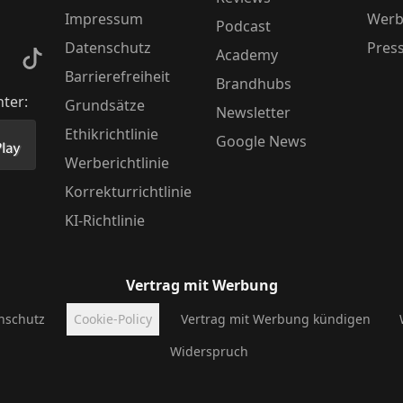
Impressum
Werb
Podcast
Datenschutz
Pres
Academy
kedIn
TikTok
Barrierefreiheit
Brandhubs
nter:
Grundsätze
Newsletter
Ethikrichtlinie
Google News
Store herunter
 unsere App im PlayStore herunter
Werberichtlinie
Korrekturrichtlinie
KI-Richtlinie
Vertrag mit Werbung
nschutz
Cookie-Policy
Vertrag mit Werbung kündigen
Widerspruch