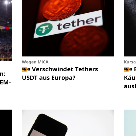
Wegen MiCA
Kursa
Verschwindet Tethers
n:
USDT aus Europa?
Käu
 EM-
aus