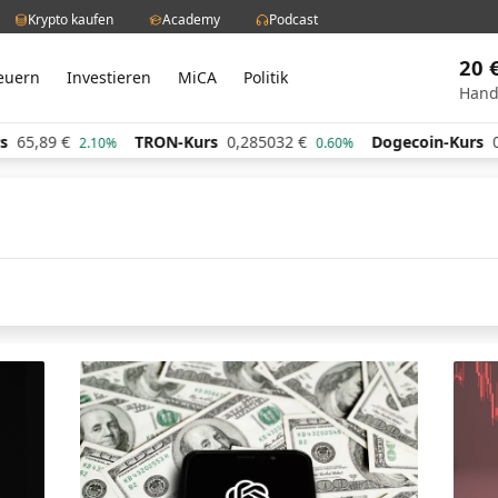
Krypto kaufen
Academy
Podcast
20 
euern
Investieren
MiCA
Politik
Hand
65,89
€
TRON-Kurs
0,285032
€
Dogecoin-Kurs
0,0
2.10%
0.60%