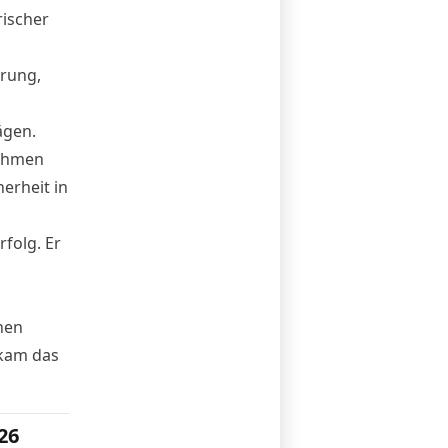
rischer
hrung,
ägen.
Rahmen
erheit in
rfolg. Er
hen
ekam das
26