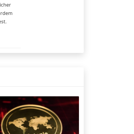
icher
ßerdem
st.