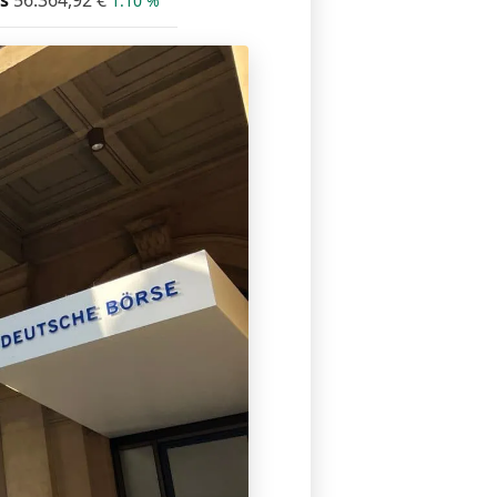
s
56.364,92
€
1.10 %