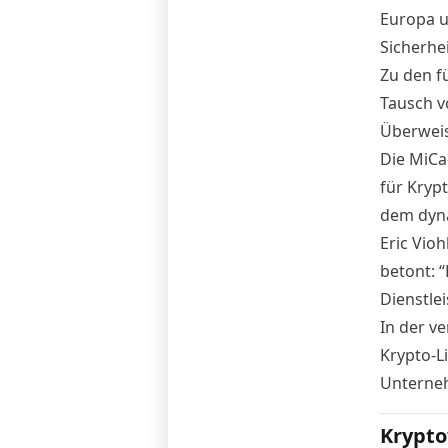
Europa u
Sicherhei
Zu den f
Tausch v
Überweis
Die
MiCa
für Kryp
dem dyna
Eric Vioh
betont: 
Dienstle
In der v
Krypto-L
Unterne
Krypto