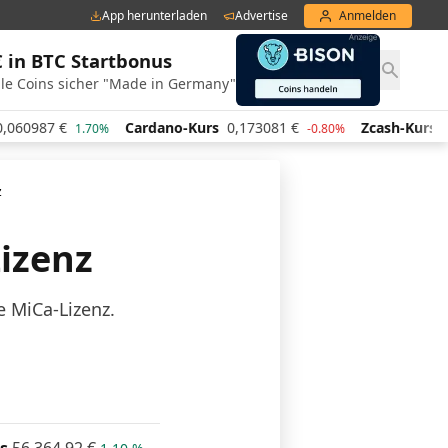
App herunterladen
Advertise
Anmelden
€ in BTC Startbonus
le Coins sicher "Made in Germany"
87
€
Cardano-Kurs
0,173081
€
Zcash-Kurs
437,99
1.70%
-0.80%
z
Lizenz
e MiCa-Lizenz.