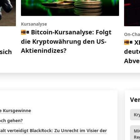
Kursanalyse
Bitcoin-Kursanalyse: Folgt
On-Cha
die Kryptowährung den US-
X
d
Aktienindizes?
deut
sich
Abve
Ve
re Kursgewinne
Kr
noch gehen?
t verteidigt BlackRock: Zu Unrecht im Visier der
Mi
Re