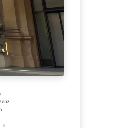
o
izenz
n
 in