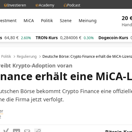
Investieren
Academy
Podcast
20 
vestment
MiCA
Politik
Szene
Meinung
Hand
0
€
TRON-Kurs
0,284006
€
Dogecoin-Kurs
0,0609
2.60%
0.30%
Politik
Regulierung
Deutsche Börse: Crypto Finance erhält die MiCA-Lizen
reibt Krypto-Adoption voran
inance erhält eine MiCA-
utschen Börse bekommt Crypto Finance eine offiziell
 die Firma jetzt verfolgt.
er
2