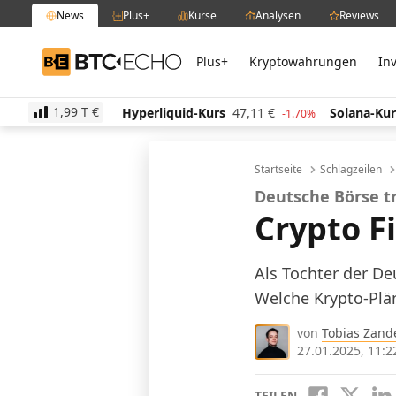
News
Plus+
Kurse
Analysen
Reviews
Plus+
Kryptowährungen
In
BTC-ECHO
1,99 T
€
,49
€
Hyperliquid-Kurs
47,11
€
Solana-Kurs
64,8
1.20%
-1.70%
Startseite
Schlagzeilen
Deutsche Börse t
Crypto F
Als Tochter der De
Welche Krypto-Pläne
von
Tobias Zand
27.01.2025, 11:2
TEILEN