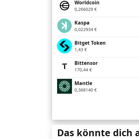
Worldcoin
0,266029
€
Kaspa
0,022934
€
Bitget Token
1,43
€
Bittensor
170,44
€
Mantle
0,368140
€
Das könnte dich 