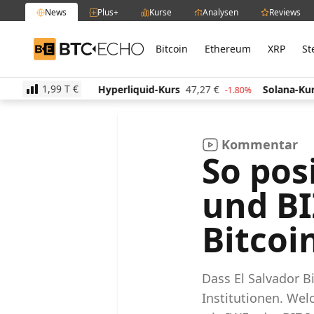
News
Plus+
Kurse
Analysen
Reviews
Bitcoin
Ethereum
XRP
St
BTC-ECHO
1,99 T
€
s
513,76
€
Hyperliquid-Kurs
47,27
€
Solana-Kurs
1.50%
-1.80%
Kommentar
So pos
und BI
Bitcoi
Dass El Salvador Bi
Institutionen. We