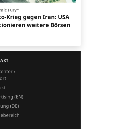
mic Fury"
to-Krieg gegen Iran: USA
tionieren weitere Börsen
AKT
center /
ort
akt
tising (EN)
ung (DE)
sebereich