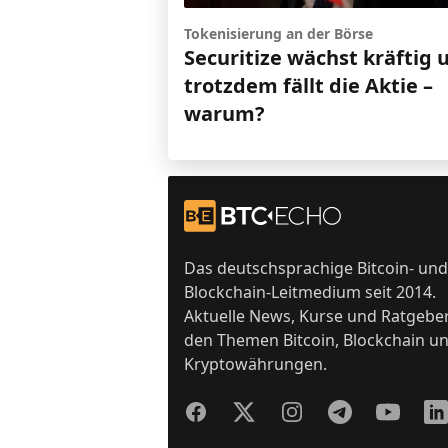
Tokenisierung an der Börse
Securitize wächst kräftig 
trotzdem fällt die Aktie –
warum?
Footer
Zur Startseite
Das deutschsprachige Bitcoin- und
Blockchain-Leitmedium seit 2014.
Aktuelle News, Kurse und Ratgebe
den Themen Bitcoin, Blockchain u
Kryptowährungen.
Facebook
Twitter
Instagram
Telegram
YouTube
Lin