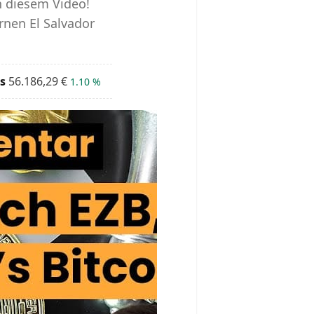
n diesem Video!
rnen El Salvador
s
56.186,29
€
1.10 %