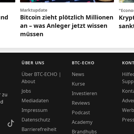
Marktupdate
"Econo
und
Bitcoin zieht plötzlich Millionen
Kryp
an – was Anleger jetzt wissen
sank
müssen
ÜBER UNS
BTC-ECHO
KONT
Über BTC-ECHO |
News
Hilfe
About
Supp
Kurse
Jobs
Kont
Investieren
r zu
Mediadaten
Adver
nd
Reviews
Impressum
Werb
Podcast
Datenschutz
Pres
Academy
kedIn
TikTok
Barrierefreiheit
Brandhubs