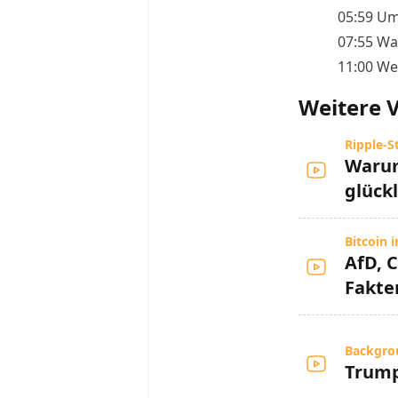
05:59 Um
07:55 Wa
11:00 We
Weitere 
Ripple-S
Warum
glückl
Bitcoin
AfD, 
Fakte
Backgro
Trump