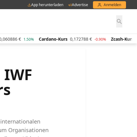
App herunterladen
Advertise
Anmelden
060886
€
Cardano-Kurs
0,172788
€
Zcash-Kurs
43
1.50%
-0.90%
, IWF
rs
 internationalen
rum Organisationen