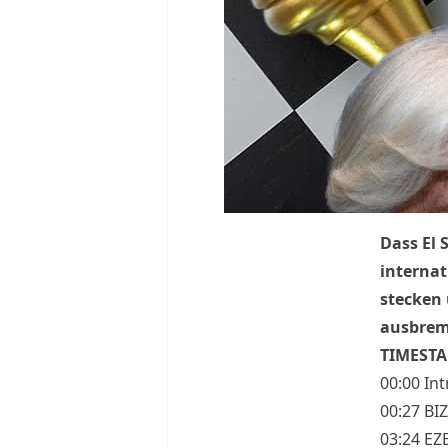
Dass El 
internat
stecken
ausbrems
TIMEST
00:00 Int
00:27 BIZ
03:24 EZ