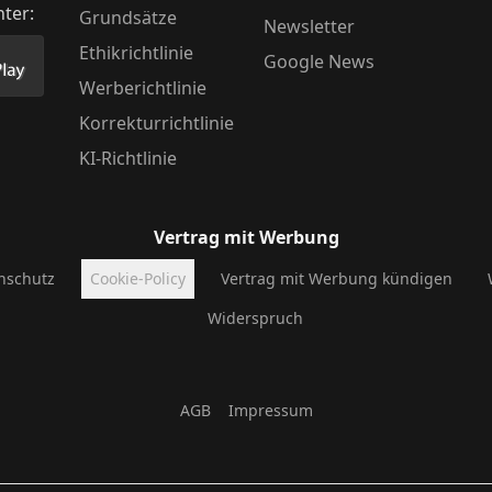
nter:
Grundsätze
Newsletter
Ethikrichtlinie
Google News
Store herunter
 unsere App im PlayStore herunter
Werberichtlinie
Korrekturrichtlinie
KI-Richtlinie
Vertrag mit Werbung
nschutz
Cookie-Policy
Vertrag mit Werbung kündigen
Widerspruch
AGB
Impressum