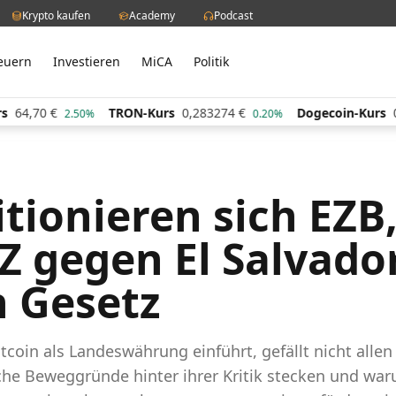
Krypto kaufen
Academy
Podcast
euern
Investieren
MiCA
Politik
64,70
€
TRON-Kurs
0,283274
€
Dogecoin-Kurs
0,
2.50%
0.20%
itionieren sich EZB
Z gegen El Salvado
n Gesetz
tcoin als Landeswährung einführt, gefällt nicht allen
lche Beweggründe hinter ihrer Kritik stecken und wa