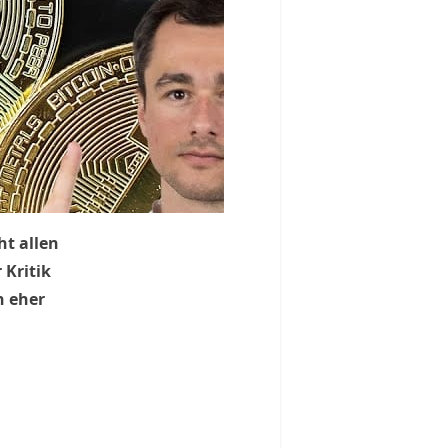
ht allen
 Kritik
n eher