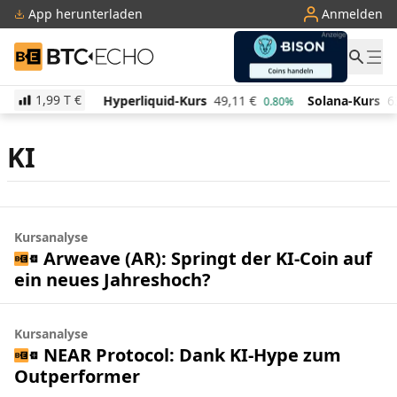
App herunterladen
Anmelden
BTC-ECHO
1,99 T
€
511,94
€
Hyperliquid-Kurs
49,11
€
Solana-Kurs
6
-0.90%
0.80%
KI
Kursanalyse
Arweave (AR): Springt der KI-Coin auf
ein neues Jahreshoch?
Kursanalyse
NEAR Protocol: Dank KI-Hype zum
Outperformer