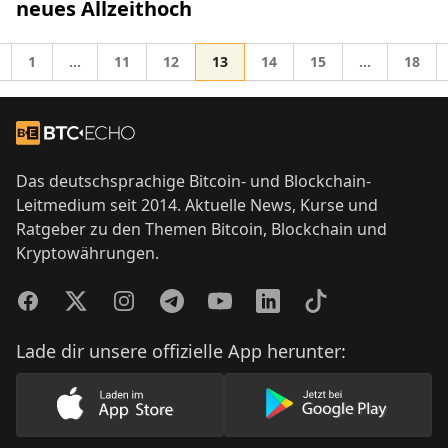
neues Allzeithoch
Gehe zur Seite
Gehe zur Seite
Gehe zur Seite
Gehe zur Seite
Gehe zur Seite
Gehe zur Seite
Gehe z
1
…
11
12
13
14
15
…
18
Zwischenseiten weggelassen
Zwischensei
he zu
Footer
Zur Startseite
Das deutschsprachige Bitcoin- und Blockchain-
Leitmedium seit 2014. Aktuelle News, Kurse und
Ratgeber zu den Themen Bitcoin, Blockchain und
Kryptowährungen.
Facebook
Twitter
Instagram
Telegram
YouTube
LinkedIn
TikTok
Lade dir unsere offizielle App herunter:
Lade unsere App im AppStore herunter
Lade unsere App