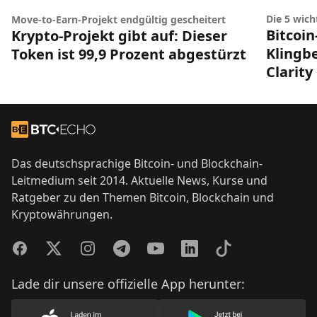
Die 5 wic
Move-to-Earn-Projekt endgültig gescheitert
Bitcoin
Krypto-Projekt gibt auf: Dieser
Klingbe
Token ist 99,9 Prozent abgestürzt
Clarity
Footer
Zur Startseite
Das deutschsprachige Bitcoin- und Blockchain-
Leitmedium seit 2014. Aktuelle News, Kurse und
Ratgeber zu den Themen Bitcoin, Blockchain und
Kryptowährungen.
Facebook
Twitter
Instagram
Telegram
YouTube
LinkedIn
TikTok
Lade dir unsere offizielle App herunter: