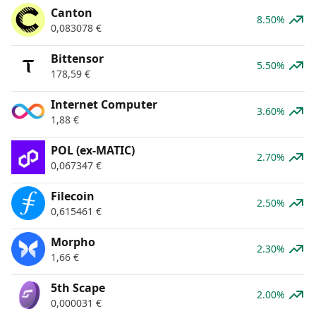
Canton
8.50%
0,083078
€
Bittensor
5.50%
178,59
€
Internet Computer
3.60%
1,88
€
POL (ex-MATIC)
2.70%
0,067347
€
Filecoin
2.50%
0,615461
€
Morpho
2.30%
1,66
€
5th Scape
2.00%
0,000031
€