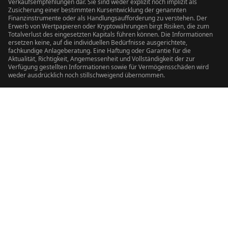
Verkaufsempfehlungen dar. Sie sind weder explizit noch implizit als
Zusicherung einer bestimmten Kursentwicklung der genannten
Finanzinstrumente oder als Handlungsaufforderung zu verstehen. Der
Erwerb von Wertpapieren oder Kryptowährungen birgt Risiken, die zum
Totalverlust des eingesetzten Kapitals führen können. Die Informationen
ersetzen keine, auf die individuellen Bedürfnisse ausgerichtete,
fachkundige Anlageberatung. Eine Haftung oder Garantie für die
Aktualität, Richtigkeit, Angemessenheit und Vollständigkeit der zur
Verfügung gestellten Informationen sowie für Vermögensschäden wird
weder ausdrücklich noch stillschweigend übernommen.