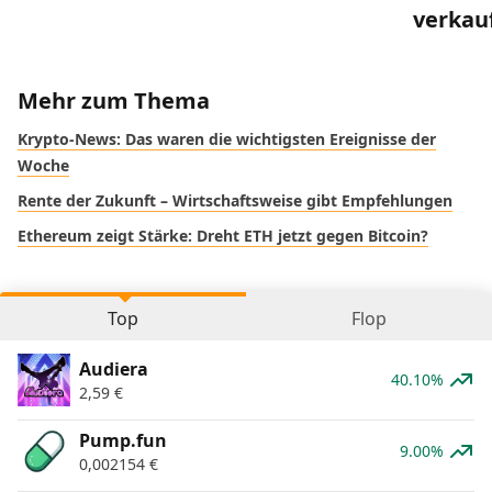
verkau
Mehr zum Thema
Krypto-News: Das waren die wichtigsten Ereignisse der
Woche
Rente der Zukunft – Wirtschaftsweise gibt Empfehlungen
Ethereum zeigt Stärke: Dreht ETH jetzt gegen Bitcoin?
Top
Flop
Audiera
40.10%
2,59
€
Pump.fun
9.00%
0,002154
€