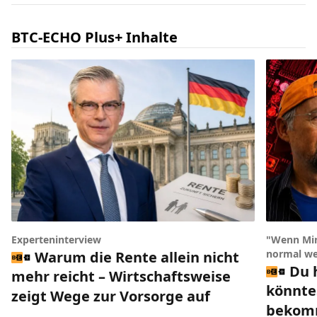
BTC-ECHO Plus+ Inhalte
Experteninterview
"Wenn Min
normal we
Warum die Rente allein nicht
Du 
mehr reicht – Wirtschaftsweise
könnte
zeigt Wege zur Vorsorge auf
bekomm