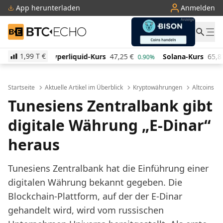
App herunterladen
Anmelden
BTC-ECHO
1,99 T
€
quid-Kurs
47,25
€
Solana-Kurs
65,87
€
TRON-Kurs
0.90%
1.90%
Startseite
Aktuelle Artikel im Überblick
Kryptowährungen
Altcoins
Tunesiens Zentralbank gibt
digitale Währung „E-Dinar“
heraus
Tunesiens Zentralbank hat die Einführung einer
digitalen Währung bekannt gegeben. Die
Blockchain-Plattform, auf der der E-Dinar
gehandelt wird, wird vom russischen