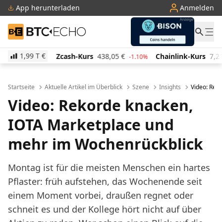
App herunterladen
Anmelden
BTC-ECHO
1,99 T
€
Zcash-Kurs
438,05
€
Chainlink-Kurs
7,21
€
0.10%
-1.10%
0.50%
Startseite
Aktuelle Artikel im Überblick
Szene
Insights
Video: Rek
Video: Rekorde knacken,
IOTA Marketplace und
mehr im Wochenrückblick
Montag ist für die meisten Menschen ein hartes
Pflaster: früh aufstehen, das Wochenende seit
einem Moment vorbei, draußen regnet oder
schneit es und der Kollege hört nicht auf über