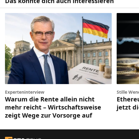
Das könnte dich auch interessieren
Experteninterview
Stille Wen
Warum die Rente allein nicht
Ethere
mehr reicht – Wirtschaftsweise
jetzt d
zeigt Wege zur Vorsorge auf
Footer