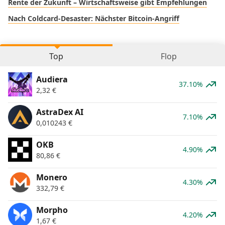
Rente der Zukunft – Wirtschaftsweise gibt Empfehlungen
Nach Coldcard-Desaster: Nächster Bitcoin-Angriff
Top
Flop
Audiera
37.10%
2,32
€
AstraDex AI
7.10%
0,010243
€
OKB
4.90%
80,86
€
Monero
4.30%
332,79
€
Morpho
4.20%
1,67
€