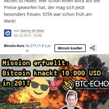
Aktien zu reden. Wer schon einen Blick auf die
Preise geworfen hat, der mag sich jetzt
besonders freuen: IOTA war schon früh am
Werk!
von
Danny de Boer
04.12.2017, 10:00
Bitcoin-Kurs
56.277,11
€
0.20
Bitcoin kaufen
%