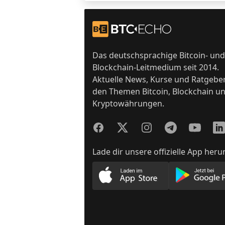
Footer
Zur Startseite
Das deutschsprachige Bitcoin- und
Blockchain-Leitmedium seit 2014.
Aktuelle News, Kurse und Ratgebe
den Themen Bitcoin, Blockchain u
Kryptowährungen.
Facebook
Twitter
Instagram
Telegram
YouTube
Lin
Lade dir unsere offizielle App heru
Lade unsere App im App
Lade