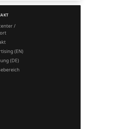
AKT
center /
ort
akt
tising (EN)
ung (DE)
sebereich