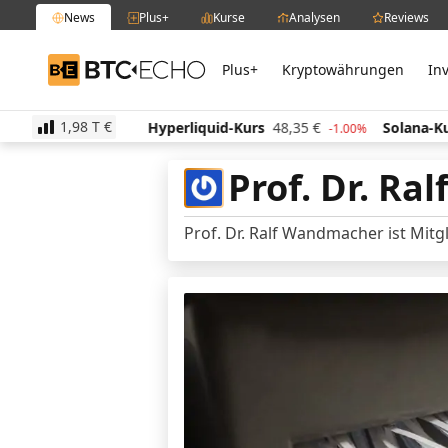
News
Plus+
Kurse
Analysen
Reviews
Plus+
Kryptowährungen
In
BTC-ECHO
1,98 T
€
rs
512,18
€
Hyperliquid-Kurs
48,35
€
Solana-Kur
0.00%
-1.00%
Prof. Dr. R
Prof. Dr. Ralf Wandmacher ist Mitg