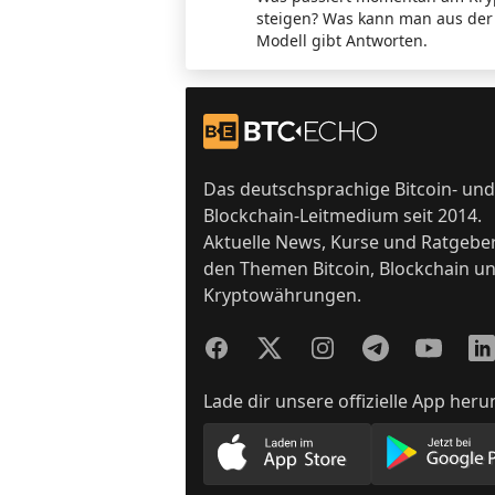
steigen? Was kann man aus der
Modell gibt Antworten.
Footer
Zur Startseite
Das deutschsprachige Bitcoin- und
Blockchain-Leitmedium seit 2014.
Aktuelle News, Kurse und Ratgebe
den Themen Bitcoin, Blockchain u
Kryptowährungen.
Facebook
Twitter
Instagram
Telegram
YouTube
Lin
Lade dir unsere offizielle App heru
Lade unsere App im App
Lade