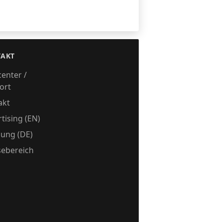
AKT
center /
ort
akt
tising (EN)
ung (DE)
sebereich