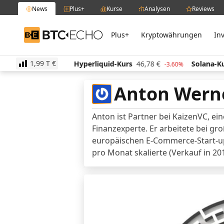
News
Plus+
Kurse
Analysen
Reviews
Plus+
Kryptowährungen
In
BTC-ECHO
1,99 T
€
rs
512,39
€
Hyperliquid-Kurs
46,78
€
Solana-Kur
0.10%
-3.60%
Anton Wern
Anton ist Partner bei KaizenVC, ei
Finanzexperte. Er arbeitete bei gr
europäischen E-Commerce-Start-up
pro Monat skalierte (Verkauf in 201