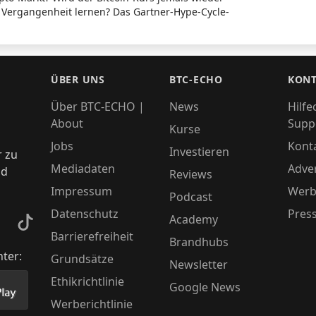
 Vergangenheit lernen? Das Gartner-Hype-Cycle-
ÜBER UNS
BTC-ECHO
KONT
Über BTC-ECHO |
News
Hilfe
About
Supp
Kurse
Jobs
Kont
Investieren
r zu
Mediadaten
Adver
nd
Reviews
Impressum
Werb
Podcast
Datenschutz
Pres
Academy
kedIn
TikTok
Barrierefreiheit
Brandhubs
nter:
Grundsätze
Newsletter
Ethikrichtlinie
Google News
Store herunter
 unsere App im PlayStore herunter
Werberichtlinie