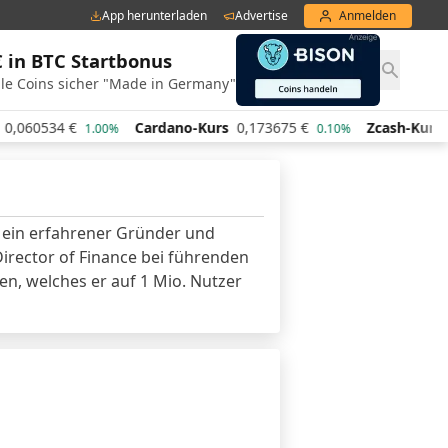
App herunterladen
Advertise
Anmelden
€ in BTC Startbonus
le Coins sicher "Made in Germany"
0,060534
€
Cardano-Kurs
0,173675
€
Zcash-Kurs
4
1.00%
0.10%
st ein erfahrener Gründer und
Director of Finance bei führenden
n, welches er auf 1 Mio. Nutzer