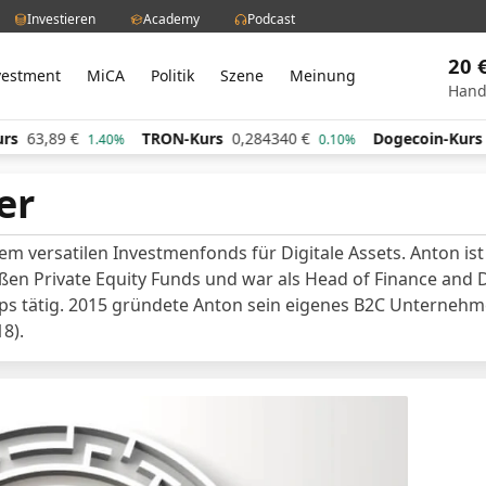
Investieren
Academy
Podcast
20 
vestment
MiCA
Politik
Szene
Meinung
Hand
s
63,89
€
TRON-Kurs
0,284340
€
Dogecoin-Kurs
1.40%
0.10%
er
nem versatilen Investmenfonds für Digitale Assets. Anton i
oßen Private Equity Funds und war als Head of Finance and 
s tätig. 2015 gründete Anton sein eigenes B2C Unternehme
8).