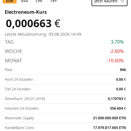
Jetzt
kaufen
EUR
USD
CHF
TRY
Electroneum-Kurs
0,000663
€
Letzte Aktualisierung:
09.08.2026 16:49
TAG
3.70%
WOCHE
-2.60%
MONAT
-10.60%
Platz
996
Hoch 24-Stunden
0,00
€
Tief 24-Stunden
0,00
€
Allzeithoch
(05.01.2018)
0,179783
€
Volumen 24-Stunden
356.604
€
Maximaler Supply
21.000.000.000 ETN
Handelbare Coins
17.979.817.605 ETN