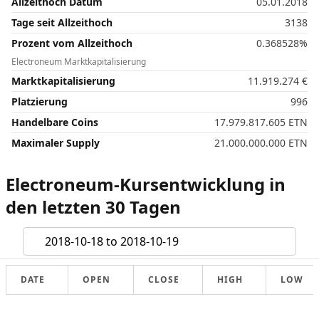
Allzeithoch Datum
05.01.2018
Tage seit Allzeithoch
3138
Prozent vom Allzeithoch
0.368528%
Electroneum Marktkapitalisierung
Marktkapitalisierung
11.919.274
€
Platzierung
996
Handelbare Coins
17.979.817.605
ETN
Maximaler Supply
21.000.000.000
ETN
Electroneum-Kursentwicklung in
den letzten 30 Tagen
DATE
OPEN
CLOSE
HIGH
LOW