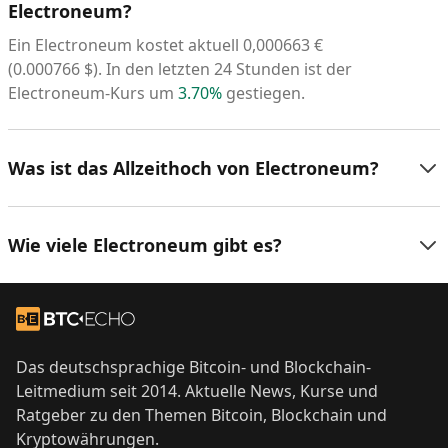
Electroneum?
Ein Electroneum kostet aktuell
0,000663
€
(
0.000766
$
). In den letzten 24 Stunden ist der
Electroneum-Kurs um
3.70%
gestiegen.
Was ist das Allzeithoch von Electroneum?
Wie viele Electroneum gibt es?
Footer
Zur Startseite
Das deutschsprachige Bitcoin- und Blockchain-
Leitmedium seit 2014. Aktuelle News, Kurse und
Ratgeber zu den Themen Bitcoin, Blockchain und
Kryptowährungen.