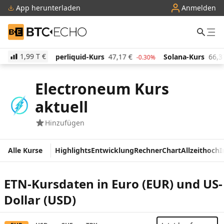
App herunterladen
Anmelden
BTC-ECHO
1,99 T
€
erliquid-Kurs
47,17
€
Solana-Kurs
66,37
€
TRON
-0.30%
1.50%
Electroneum Kurs
aktuell
Hinzufügen
Alle Kurse
Highlights
Entwicklung
Rechner
Chart
Allzeithoch
I
ETN-Kursdaten in Euro (EUR) und US-
Dollar (USD)