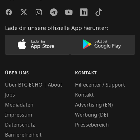
Facebook
Twitter
Instagram
Telegram
YouTube
LinkedIn
TikTok
Lade dir unsere offizielle App herunter:
Lade unsere App im AppStore herunter
Lade unsere App
ÜBER UNS
KONTAKT
Über BTC-ECHO | About
Hilfecenter / Support
Jobs
Kontakt
Mediadaten
Advertising (EN)
Impressum
Werbung (DE)
Datenschutz
Pressebereich
Barrierefreiheit