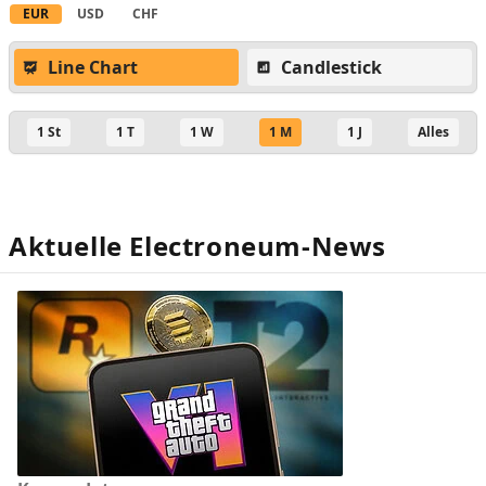
EUR
USD
CHF
Line Chart
Candlestick
1 St
1 T
1 W
1 M
1 J
Alles
Aktuelle Electroneum-News