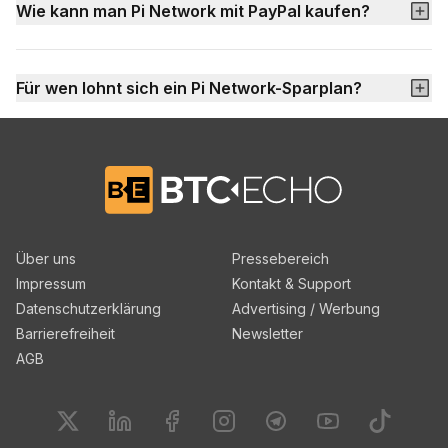
Wie kann man Pi Network mit PayPal kaufen?
Für wen lohnt sich ein Pi Network-Sparplan?
Zur BTC-ECHO Startseite
Über uns
Pressebereich
Impressum
Kontakt & Support
Datenschutzerklärung
Advertising / Werbung
Barrierefreiheit
Newsletter
AGB
Finde uns auf
Finde uns auf
Finde uns auf
Twitter
Finde uns auf
Linkedin
Finde uns auf
Facebook
Finde uns auf
Instagram
Finde uns 
Telegram
Yo