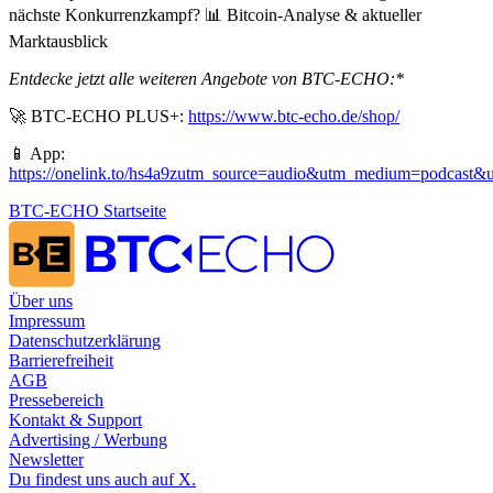
nächste Konkurrenzkampf? 📊 Bitcoin-Analyse & aktueller
Marktausblick
Entdecke jetzt alle weiteren Angebote von BTC-ECHO:*
🚀 BTC-ECHO PLUS+:
https://www.btc-echo.de/shop/
📱 App:
https://onelink.to/hs4a9zutm_source=audio&utm_medium=podcas
BTC-ECHO Startseite
Über uns
Impressum
Datenschutzerklärung
Barrierefreiheit
AGB
Pressebereich
Kontakt & Support
Advertising / Werbung
Newsletter
Du findest uns auch auf
X
.