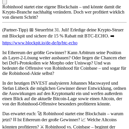
Robinhood startet eine eigene Blockchain – und könnte damit die
Krypto-Branche nachhaltig verändern. Doch wer profitiert wirklich
von diesem Schritt?
(Partner-Tipp) 📅 Steuerfrist 31. Juli! Erledige deine Krypto-Steuer
mit Blockpit und sichere dir 15 % Rabatt mit BTC-ECHO. ➡️
https://www.blockpit.io/de-de/lp/btc-echo
Ist Ethereum der größte Gewinner? Kann Arbitrum seine Position
als Layer-2-Lösung weiter ausbauen? Oder liegen die Chancen eher
bei DeFi-Protokollen wie Morpho oder Uniswap? Und was
bedeutet die Offensive von Robinhood für Coinbase – und sogar für
die Robinhood-Aktie selbst?
In der heutigen INVEST analysieren Johannes Macswayed und
Stefan Lübeck die möglichen Gewinner dieser Entwicklung, ordnen
die Auswirkungen auf den Kryptomarkt ein und werfen außerdem
einen Blick auf die aktuelle Bitcoin-Lage sowie einen Altcoin, der
von der Robinhood-Offensive besonders profitieren könnte.
Das erwartet euch: 🚀 Robinhood startet eine Blockchain – warum
jetzt? ⛓️ Ist Ethereum der große Gewinner? 📈 Welche Altcoins
könnten profitieren? ⚔️ Robinhood vs. Coinbase – beginnt der