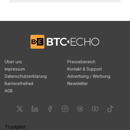
Zur BTC-ECHO Startseite
Über uns
Pressebereich
Impressum
Kontakt & Support
Datenschutzerklärung
Advertising / Werbung
Barrierefreiheit
Newsletter
AGB
Finde uns auf
Finde uns auf
Finde uns auf
Twitter
Finde uns auf
Linkedin
Finde uns auf
Facebook
Finde uns auf
Instagram
Finde uns 
Telegram
Yo
Trustpilot