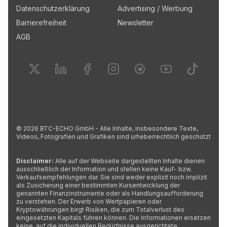
Datenschutzerklärung
Advertising / Werbung
Barrierefreiheit
Newsletter
AGB
Finde uns auf
Finde uns auf
Finde uns auf
Twitter
Finde uns auf
Linkedin
Finde uns auf
Facebook
Finde uns auf
Instagram
Finde uns 
Telegram
Yo
Trustpilot
©
2026
BTC-ECHO GmbH - Alle Inhalte, insbesondere Texte,
Videos, Fotografien und Grafiken sind urheberrechtlich geschützt
Disclaimer:
Alle auf der Webseite dargestellten Inhalte dienen
ausschließlich der Information und stellen keine Kauf- bzw.
Verkaufsempfehlungen dar. Sie sind weder explizit noch implizit
als Zusicherung einer bestimmten Kursentwicklung der
genannten Finanzinstrumente oder als Handlungsaufforderung
zu verstehen. Der Erwerb von Wertpapieren oder
Kryptowährungen birgt Risiken, die zum Totalverlust des
eingesetzten Kapitals führen können. Die Informationen ersetzen
keine, auf die individuellen Bedürfnisse ausgerichtete,