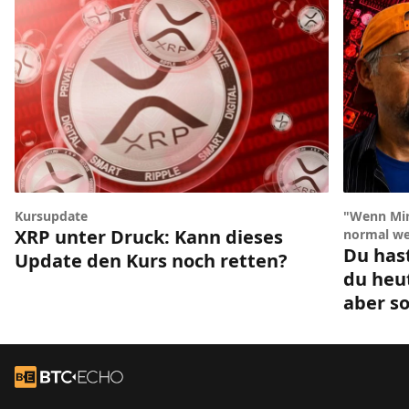
Kursupdate
"Wenn Min
XRP unter Druck: Kann dieses
normal we
Du has
Update den Kurs noch retten?
du heu
aber so
Footer
Zur Startseite