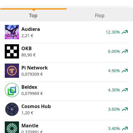
Top
Flop
Audiera
12.30%
2,21
€
OKB
6.00%
80,90
€
Pi Network
4.90%
0,079309
€
Beldex
4.30%
0,079969
€
Cosmos Hub
3.60%
1,20
€
Mantle
3.40%
0,370991
€