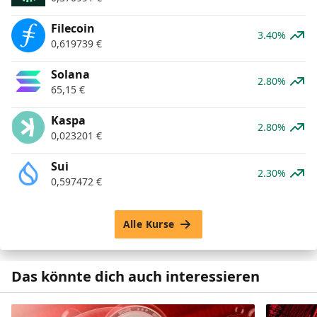
Filecoin
3.40%
0,619739
€
Solana
2.80%
65,15
€
Kaspa
2.80%
0,023201
€
Sui
2.30%
0,597472
€
Alle Kurse
Das könnte dich auch interessieren