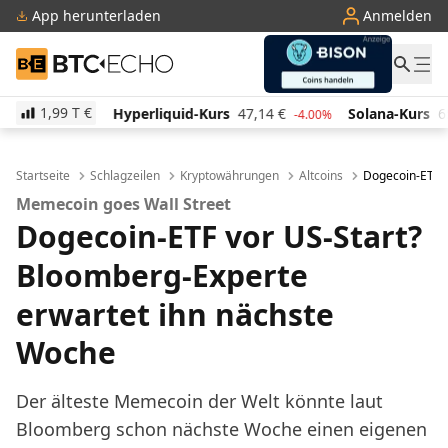
App herunterladen
Anmelden
BTC-ECHO
1,99 T
€
yperliquid-Kurs
47,14
€
Solana-Kurs
65,15
€
TRO
-4.00%
2.80%
Startseite
Schlagzeilen
Kryptowährungen
Altcoins
Dogecoin-ETF? 
Memecoin goes Wall Street
Dogecoin-ETF vor US-Start?
Bloomberg-Experte
erwartet ihn nächste
Woche
Der älteste Memecoin der Welt könnte laut
Bloomberg schon nächste Woche einen eigenen