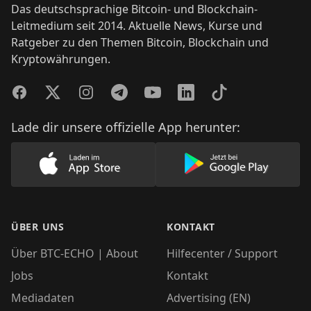
Das deutschsprachige Bitcoin- und Blockchain-
Leitmedium seit 2014. Aktuelle News, Kurse und
Ratgeber zu den Themen Bitcoin, Blockchain und
Kryptowährungen.
Facebook
Twitter
Instagram
Telegram
YouTube
LinkedIn
TikTok
Lade dir unsere offizielle App herunter:
Lade unsere App im AppStore herunter
Lade unsere App
ÜBER UNS
KONTAKT
Über BTC-ECHO | About
Hilfecenter / Support
Jobs
Kontakt
Mediadaten
Advertising (EN)