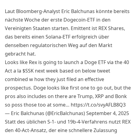
Laut Bloomberg-Analyst Eric Balchunas könnte bereits
nächste Woche der erste
Dogecoin
-ETF in den
Vereinigten Staaten starten. Emittent ist REX Shares,
das bereits einen Solana-ETF erfolgreich über
denselben regulatorischen Weg auf den Markt
gebracht hat.
Looks like Rex is going to launch a Doge ETF via the 40
Act a la
$SSK
next week based on below tweet
combined w how they just filed an effective
prospectus. Doge looks like first one to go out, but the
pros also includes on there are Trump, XRP and Bonk
so poss those too at some…
https://t.co/svyAFLB8Q3
— Eric Balchunas (@EricBalchunas)
September 4, 2025
Statt des üblichen S-1- und 19b-4-Verfahrens nutzt REX
den 40-Act-Ansatz, der eine schnellere Zulassung