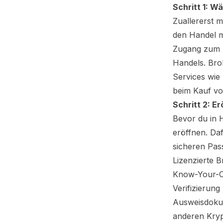
Schritt 1: W
Zuallererst m
den Handel 
Zugang zum 
Handels. Bro
Services wie
beim Kauf v
Schritt 2: E
Bevor du in
H
eröffnen. Daf
sicheren Pas
Lizenzierte B
Know-Your-Cu
Verifizierung
Ausweisdokum
anderen Kryp