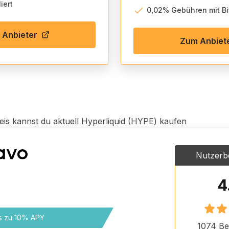
iert
0,02% Gebühren mit B
 Anbieter
Zum Anbiet
eis kannst du aktuell
Hyperliquid (HYPE)
kaufen
Nutzerb
4
is zu 10% APY
1074
Be