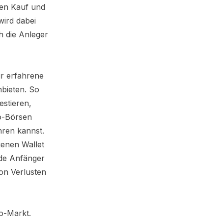
den Kauf und
wird dabei
h die Anleger
ür erfahrene
nbieten. So
estieren,
o-Börsen
hren kannst.
genen Wallet
ade Anfänger
on Verlusten
o-Markt.