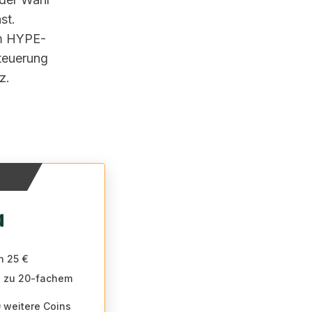
st.
om
HYPE
-
teuerung
z.
n 25 €
is zu 20-fachem
 weitere Coins