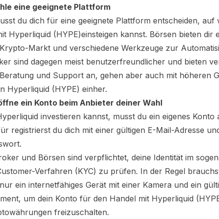
ähle eine geeignete Plattform
usst du dich für eine geeignete Plattform entscheiden, auf 
mit
Hyperliquid (HYPE)
einsteigen kannst. Börsen bieten dir 
Krypto-Markt und verschiedene Werkzeuge zur Automatis
ker sind dagegen meist benutzerfreundlicher und bieten v
 Beratung und Support an, gehen aber auch mit höheren 
on
Hyperliquid (HYPE)
einher.
röffne ein Konto beim Anbieter deiner Wahl
yperliquid
investieren kannst, musst du ein eigenes Konto 
ür registrierst du dich mit einer gültigen E-Mail-Adresse u
swort.
roker und Börsen sind verpflichtet, deine Identität im soge
stomer-Verfahren (KYC) zu prüfen. In der Regel brauchst
 nur ein internetfähiges Gerät mit einer Kamera und ein gült
ent, um dein Konto für den Handel mit
Hyperliquid (HYP
towährungen freizuschalten.