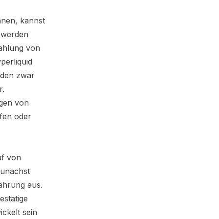
nen, kannst
r werden
zahlung von
perliquid
oden zwar
r.
ngen von
ufen oder
uf von
zunächst
ährung aus.
estätige
ckelt sein