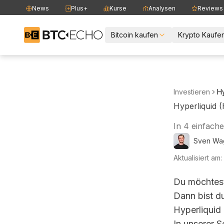
News
Plus+
Kurse
Analysen
Reviews
Zur BTC-ECHO Startseite
Bitcoin kaufen
Krypto Kaufe
Investieren
Hy
Hyperliquid 
In 4 einfache
Sven
Wa
Aktualisiert am:
Du möchtes
Dann bist du
Hyperliquid
In unserer S