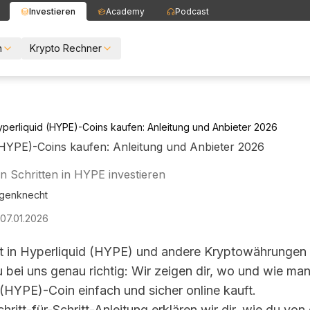
Investieren
Academy
Podcast
n
Krypto Rechner
perliquid (HYPE)-Coins kaufen: Anleitung und Anbieter 2026
(HYPE)-Coins kaufen: Anleitung und Anbieter 2026
n Schritten in HYPE investieren
genknecht
07.01.2026
t in
Hyperliquid (HYPE)
und andere Kryptowährungen i
 bei uns genau richtig: Wir zeigen dir, wo und wie ma
 (HYPE)
-Coin einfach und sicher online kauft.
chritt-für-Schritt-Anleitung erklären wir dir, wie du von