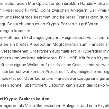
n bieten einen Marktplatz für den direkten Handel – also 
on
Hyperliquid (HYPE)
-Coins zwischen Anlegern. Der Preis 
t und Nachfrage bestimmt und bei jeder Transaktion durc
elegt. Dadurch kann es an Krypto-Börsen zu größeren
kungen kommen.
n – oft auch Exchanges genannt – eignen sich vor allem f
da sie ein breites Angebot an Möglichkeiten zum Handeln a
t verschiedenen Ordertypen automatisiert in
Hyperliquid
inv
chern und Verluste minimieren. Für
HYPE
-Käufe an Krypt
oft eine eigene Wallet, auf der du deine Coins sicher verwa
 stärker schwankenden Preise, der Notwendigkeit einer ei
mplexität der Oberfläche und Handelswerkzeuge sind ger
rsen schnell überfordert. Dadurch kann auch das Risiko v
ei Krypto-Brokern kaufen
r agieren als Vermittler zwischen Anlegern und dem Krypt