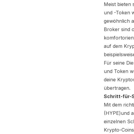
Meist bieten 
und -Token 
gewöhnlich au
Broker sind 
komfortorient
auf dem Kryp
beispielsweis
Für seine Di
und Token we
deine Krypto
übertragen.
Schritt-für-
Mit dem rich
(HYPE)
und a
einzelnen Sc
Krypto-Coins