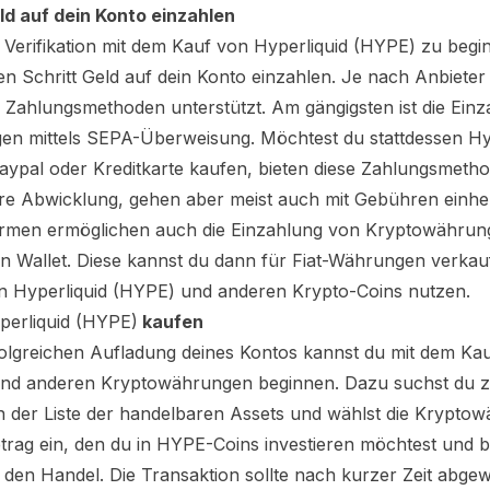
eld auf dein Konto einzahlen
Verifikation mit dem Kauf von
Hyperliquid (HYPE)
zu begin
en Schritt Geld auf dein Konto einzahlen. Je nach Anbiete
 Zahlungsmethoden unterstützt. Am gängigsten ist die Ein
en mittels SEPA-Überweisung. Möchtest du stattdessen
Hy
aypal oder Kreditkarte kaufen, bieten diese Zahlungsmeth
ere Abwicklung, gehen aber meist auch mit Gebühren einhe
formen ermöglichen auch die Einzahlung von Kryptowähru
en Wallet. Diese kannst du dann für Fiat-Währungen verka
on
Hyperliquid (HYPE)
und anderen Krypto-Coins nutzen.
perliquid (HYPE)
kaufen
olgreichen Aufladung deines Kontos kannst du mit dem Ka
nd anderen Kryptowährungen beginnen. Dazu suchst du 
n der Liste der handelbaren Assets und wählst die Kryptow
trag ein, den du in
HYPE
-Coins investieren möchtest und b
den Handel. Die Transaktion sollte nach kurzer Zeit abgewi