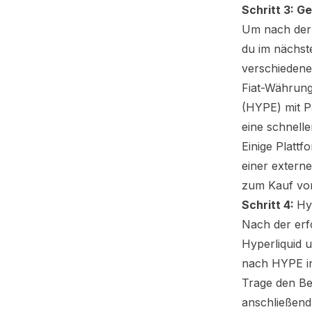
Schritt 3: G
Um nach der 
du im nächst
verschiedene
Fiat-Währung
(HYPE)
mit P
eine schnell
Einige Platt
einer extern
zum Kauf v
Schritt 4:
Hy
Nach der erf
Hyperliquid
u
nach
HYPE
i
Trage den Be
anschließend 