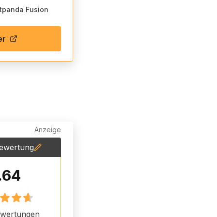
itpanda Fusion
er
Anzeige
ewertung
.64
wertungen