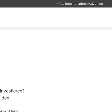
App herunterladen
Advertise
nvestieren?
n den
 der Wahl