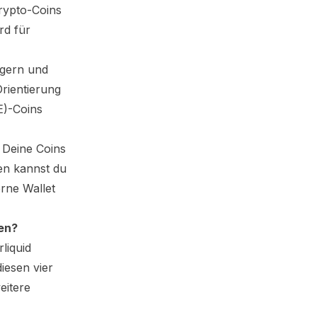
Krypto-Coins
rd für
igern und
Orientierung
E)
-Coins
 Deine Coins
en kannst du
rne Wallet
en?
liquid
iesen vier
eitere