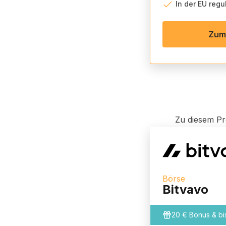
In der EU regul
Zum
Zu diesem Pr
Börse
Bitvavo
20 € Bonus & b