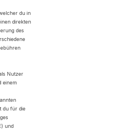
welcher du in
einen direkten
ierung des
erschiedene
Gebühren
als Nutzer
nd einem
nannten
 du für die
iges
E)
und