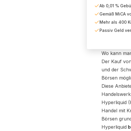
Ab 0,01 % Geb
Gemäß MiCA von
Mehr als 400 
Passiv Geld ve
Wo kann ma
Der Kauf von
und der Schw
Börsen mögli
Diese Anbiet
Handelswerkz
Hyperliquid 
Handel mit K
Börsen grund
Hyperliquid
b