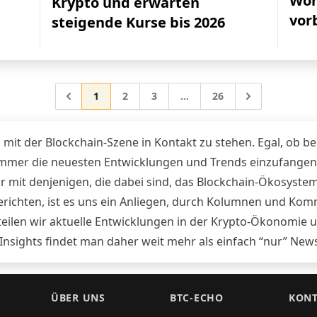
Wor
Krypto und erwarten
vor
steigende Kurse bis 2026
Gehe zur Seite
Gehe zur Seite
Gehe zur Seite
Gehe zur Seite
Gehe zu
1
2
3
…
26
Zwischenseiten weggelasse
 mit der Blockchain-Szene in Kontakt zu stehen. Egal, ob b
 immer die neuesten Entwicklungen und Trends einzufangen
r mit denjenigen, die dabei sind, das Blockchain-Ökosystem
Berichten, ist es uns ein Anliegen, durch Kolumnen und K
ilen wir aktuelle Entwicklungen in der Krypto-Ökonomie u
 Insights findet man daher weit mehr als einfach “nur” New
ÜBER UNS
BTC-ECHO
KONT