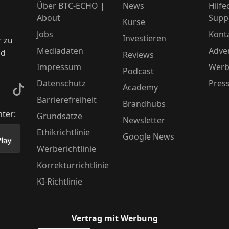
Über BTC-ECHO |
News
Hilfe
About
Supp
Kurse
Jobs
Kont
Investieren
r zu
Mediadaten
Adver
nd
Reviews
Impressum
Werb
Podcast
Datenschutz
Pres
Academy
kedIn
TikTok
Barrierefreiheit
Brandhubs
nter:
Grundsätze
Newsletter
Ethikrichtlinie
Google News
Store herunter
 unsere App im PlayStore herunter
Werberichtlinie
Korrekturrichtlinie
KI-Richtlinie
Vertrag mit Werbung