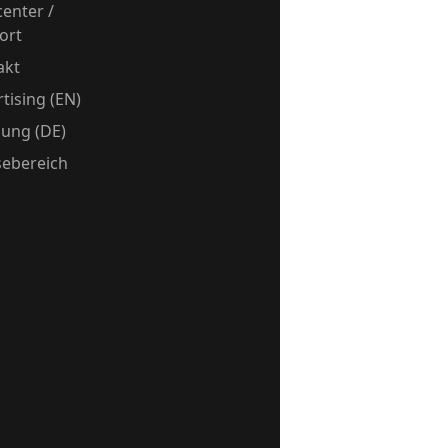
center /
ort
akt
tising (EN)
ung (DE)
sebereich