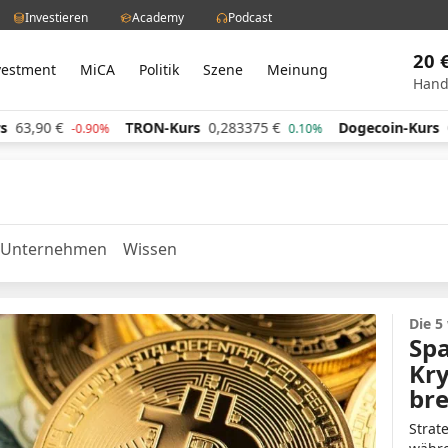
Investieren
Academy
Podcast
20 
vestment
MiCA
Politik
Szene
Meinung
Hand
0
€
TRON-Kurs
0,283375
€
Dogecoin-Kurs
0,0602
-0.90%
0.10%
Unternehmen
Wissen
Die 5
Spa
Kry
bre
Strat