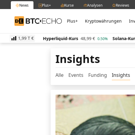
News
Plus+
Kurse
Analysen
Reviews
Plus+
Kryptowährungen
In
BTC-ECHO
1,99 T
€
,58
€
Hyperliquid-Kurs
48,99
€
Solana-Kurs
63,9
-1.10%
0.50%
Insights
Alle
Events
Funding
Insights