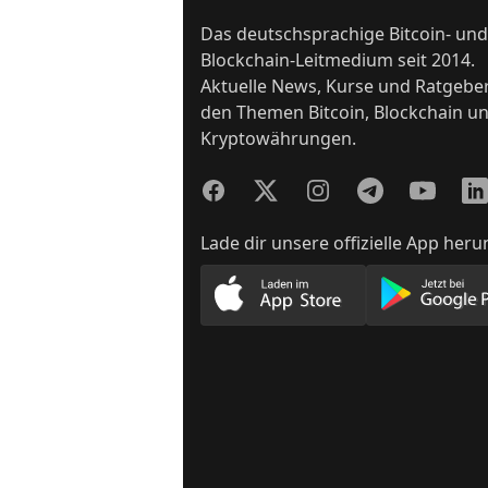
Das deutschsprachige Bitcoin- und
Blockchain-Leitmedium seit 2014.
Aktuelle News, Kurse und Ratgebe
den Themen Bitcoin, Blockchain u
Kryptowährungen.
Facebook
Twitter
Instagram
Telegram
YouTube
Lin
Lade dir unsere offizielle App heru
Lade unsere App im App
Lade