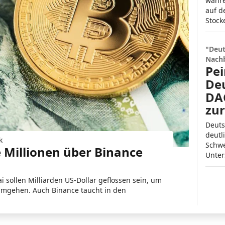
währe
auf d
Stock
"Deut
Nachb
Pei
Deu
DAC
zu
Deuts
deutl
k
Schwe
e Millionen über Binance
Unter
 sollen Milliarden US-Dollar geflossen sein, um
umgehen. Auch Binance taucht in den