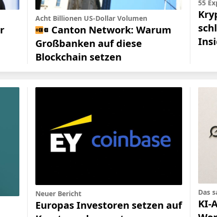
55 Ex
Kryp
Acht Billionen US-Dollar Volumen
sch
Canton Network: Warum
r
Ins
Großbanken auf diese
Blockchain setzen
Das s
Neuer Bericht
KI-
Europas Investoren setzen auf