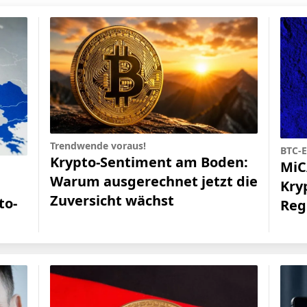
Trendwende voraus!
BTC-E
Krypto-Sentiment am Boden:
MiC
Warum ausgerechnet jetzt die
Kry
Zuversicht wächst
to-
Reg