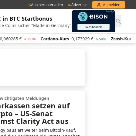
App herunterladen
Advertise
Anmelden
€ in BTC Startbonus
le Coins sicher "Made in Germany"
85
€
Cardano-Kurs
0,173929
€
Zcash-Kurs
441,87
-0.60%
6.50%
 wichtigsten Meldungen
rkassen setzen auf
pto – US-Senat
mst Clarity Act aus
egy pausiert weiter beim Bitcoin-Kauf,