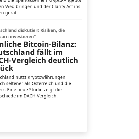
nd die Sparkassen ein Krypto-Angebot
en Weg bringen und der Clarity Act ins
en gerät.
schland diskutiert Risiken, die
arn investieren"
nliche Bitcoin-Bilanz:
tschland fällt im
H-Vergleich deutlich
rück
chland nutzt Kryptowährungen
ich seltener als Österreich und die
iz. Eine neue Studie zeigt die
schiede im DACH-Vergleich.