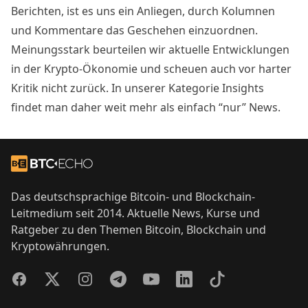
Berichten, ist es uns ein Anliegen, durch Kolumnen
und Kommentare das Geschehen einzuordnen.
Meinungsstark beurteilen wir aktuelle Entwicklungen
in der Krypto-Ökonomie und scheuen auch vor harter
Kritik nicht zurück. In unserer Kategorie Insights
findet man daher weit mehr als einfach “nur” News.
Footer
Zur Startseite
Das deutschsprachige Bitcoin- und Blockchain-
Leitmedium seit 2014. Aktuelle News, Kurse und
Ratgeber zu den Themen Bitcoin, Blockchain und
Kryptowährungen.
Facebook
Twitter
Instagram
Telegram
YouTube
LinkedIn
TikTok