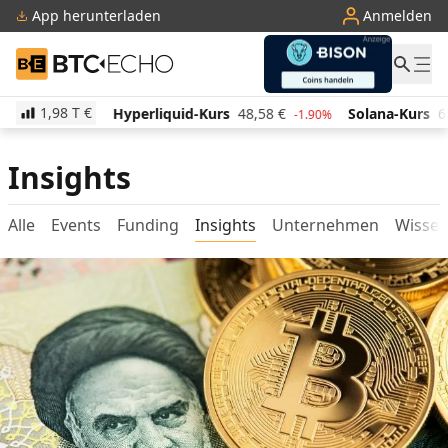
App herunterladen
Anmelden
BTC-ECHO
1,98 T
€
13
€
Hyperliquid-Kurs
48,58
€
Solana-Kurs
63,09
-1.60%
-1.90%
Insights
Alle
Events
Funding
Insights
Unternehmen
Wisse