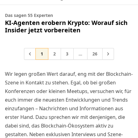
Das sagen 55 Experten
KI-Agenten erobern Krypto: Worauf sich
Insider jetzt vorbereiten
Gehe zur Seite
Gehe zur Seite
Gehe zur Seite
Gehe zur Seite
Gehe zu
1
2
3
…
26
Zwischenseiten weggelasse
Wir legen großen Wert darauf, eng mit der Blockchain-
Szene in Kontakt zu stehen. Egal, ob bei großen
Konferenzen oder kleinen Meetups, versuchen wir, für
euch immer die neuesten Entwicklungen und Trends
einzufangen – Nachrichten und Informationen aus
erster Hand. Dazu sprechen wir mit denjenigen, die
dabei sind, das Blockchain-Ökosystem aktiv zu
gestalten. Neben exklusiven Interviews und Szene-