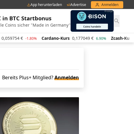
App herunterladen
Advertise
Anmelden
€ in BTC Startbonus
le Coins sicher "Made in Germany"
9754
€
Cardano-Kurs
0,177049
€
Zcash-Kurs
428,
-1.80%
6.90%
Bereits Plus+ Mitglied?
Anmelden