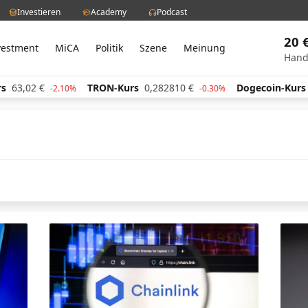
Investieren
Academy
Podcast
20 
vestment
MiCA
Politik
Szene
Meinung
Hand
,02
€
TRON-Kurs
0,282810
€
Dogecoin-Kurs
0,05
-2.10%
-0.30%