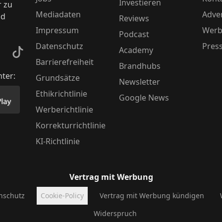
Investieren
r zu
Mediadaten
Adver
nd
Reviews
Impressum
Werb
Podcast
Datenschutz
Pres
Academy
kedIn
TikTok
Barrierefreiheit
Brandhubs
nter:
Grundsätze
Newsletter
Ethikrichtlinie
Google News
Store herunter
 unsere App im PlayStore herunter
Werberichtlinie
Korrekturrichtlinie
KI-Richtlinie
Vertrag mit Werbung
nschutz
Cookie-Policy
Vertrag mit Werbung kündigen
Widerspruch