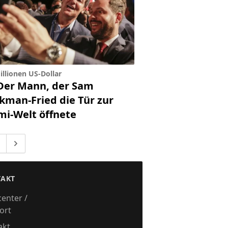
illionen US-Dollar
Der Mann, der Sam
kman-Fried die Tür zur
mi-Welt öffnete
 zur Seite
Gehe zu
eiten weggelassen
AKT
center /
ort
akt