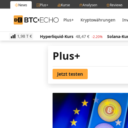
News
Plus+
Kurse
Analysen
Reviews
Plus+
Kryptowährungen
In
BTC-ECHO
1,98 T
€
2,07
€
Hyperliquid-Kurs
48,47
€
Solana-Kurs
63
-1.30%
-2.20%
Plus+
Jetzt testen