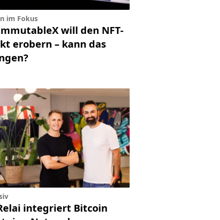
in im Fokus
ImmutableX will den NFT-
kt erobern – kann das
ingen?
siv
Relai integriert Bitcoin