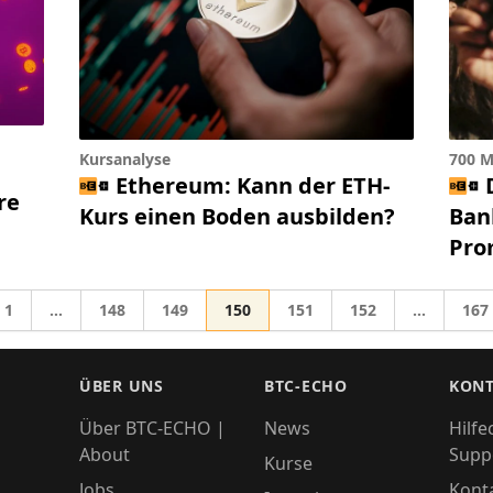
Kursanalyse
700 M
Ethereum: Kann der ETH-
re
Kurs einen Boden ausbilden?
Ban
Pro
Gehe zur Seite
Gehe zur Seite
Gehe zur Seite
Gehe zur Seite
Gehe zur Seite
Gehe zur Seite
Gehe
1
…
148
149
150
151
152
…
167
Zwischenseiten weggelassen
Zwischens
zu
ÜBER UNS
BTC-ECHO
KONT
Über BTC-ECHO |
News
Hilfe
About
Supp
Kurse
Jobs
Kont