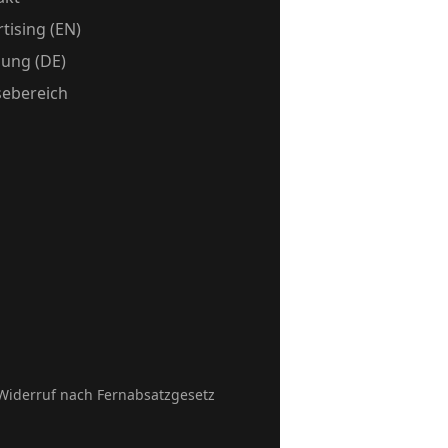
tising (EN)
ung (DE)
sebereich
Widerruf nach Fernabsatzgesetz