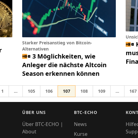
Unsic
Starker Preisanstieg von Bitcoin-
r
Alternativen
mus
3 Möglichkeiten, wie
Fin
Anleger die nächste Altcoin
Season erkennen können
Gehe zur Seite
Gehe zur Seite
Gehe zur Seite
Gehe zur Seite
Gehe zur Seite
Gehe zur Seite
Gehe
1
…
105
106
107
108
109
…
167
Zwischenseiten weggelassen
Zwischens
zu
ÜBER UNS
BTC-ECHO
KONT
Über BTC-ECHO |
News
Hilfe
About
Supp
Kurse