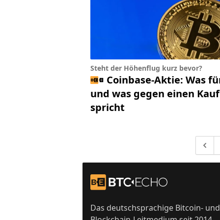
Steht der Höhenflug kurz bevor?
Coinbase-Aktie: Was fü
und was gegen einen Kauf
spricht
Gehe 
Footer
Zur Startseite
Das deutschsprachige Bitcoin- und
Blockchain-Leitmedium seit 2014.