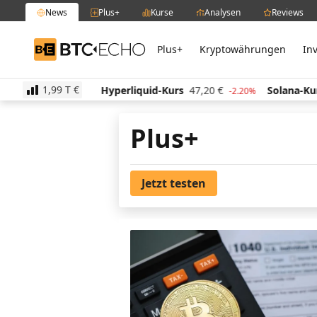
News
Plus+
Kurse
Analysen
Reviews
Plus+
Kryptowährungen
In
BTC-ECHO
1,99 T
€
515,19
€
Hyperliquid-Kurs
47,20
€
Solana-Kurs
6
1.50%
-2.20%
Plus+
Jetzt testen