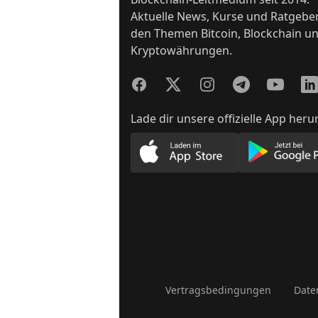
Aktuelle News, Kurse und Ratgebe
den Themen Bitcoin, Blockchain u
Kryptowährungen.
Facebook
Twitter
Instagram
Telegram
YouTube
Lin
Lade dir unsere offizielle App heru
Lade unsere App im App
Lade
Vertragsbedingungen
Date