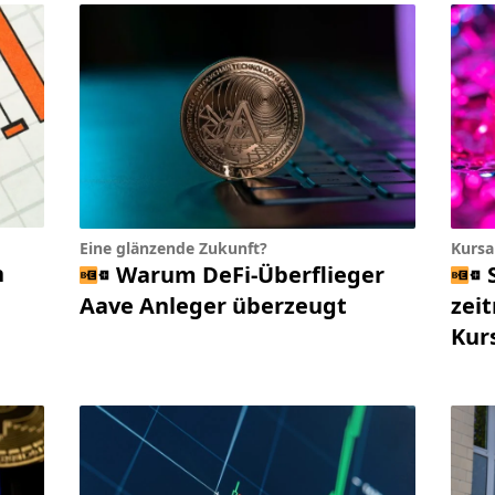
Eine glänzende Zukunft?
Kursa
n
Warum DeFi-Überflieger
Aave Anleger überzeugt
zei
Kur