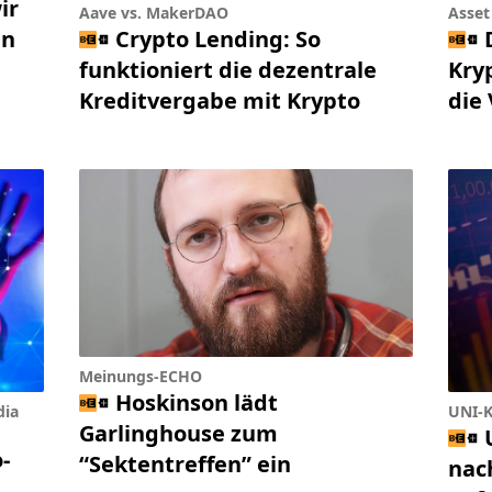
ir
Aave vs. MakerDAO
Asset 
en
Crypto Lending: So
funktioniert die dezentrale
Kry
Kreditvergabe mit Krypto
die
Meinungs-ECHO
Hoskinson lädt
dia
UNI-K
Garlinghouse zum
-
“Sektentreffen” ein
nac