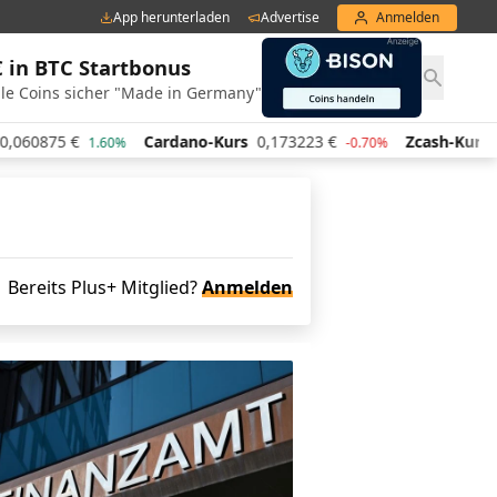
App herunterladen
Advertise
Anmelden
€ in BTC Startbonus
le Coins sicher "Made in Germany"
60875
€
Cardano-Kurs
0,173223
€
Zcash-Kurs
438
1.60%
-0.70%
Bereits Plus+ Mitglied?
Anmelden