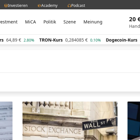
Investieren
Academy
Podcast
20 
vestment
MiCA
Politik
Szene
Meinung
Hand
4,89
€
TRON-Kurs
0,284085
€
Dogecoin-Kurs
0,0
2.80%
0.10%