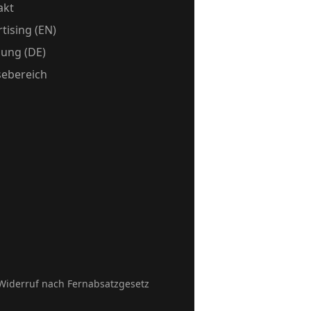
akt
tising (EN)
ung (DE)
sebereich
Widerruf nach Fernabsatzgesetz