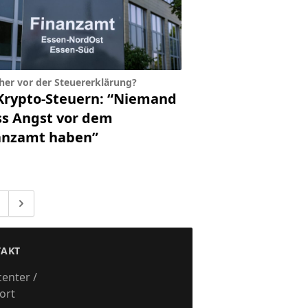
her vor der Steuererklärung?
Krypto-Steuern: “Niemand
s Angst vor dem
anzamt haben”
 zur Seite
Gehe zu
eiten weggelassen
AKT
center /
ort